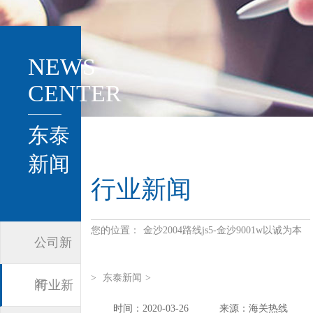
NEWS
CENTER
东泰
新闻
行业新闻
您的位置：
金沙2004路线js5-金沙9001w以诚为本
公司新
>
东泰新闻
>
闻
行业新
时间：2020-03-26
来源：海关热线