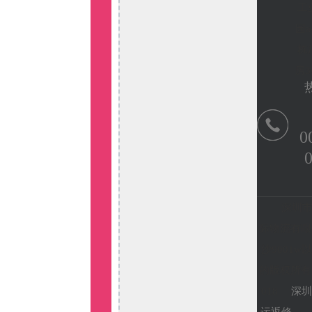
工
园a
栋
房
0
0
深圳
际物流有限
沙9001w
的版权所有 2
018
深