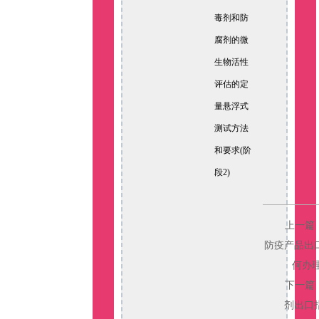
毒剂和防
腐剂的微
生物活性
评估的定
量悬浮式
测试方法
和要求(阶
段2)
上一篇
防疫产品出
何办理
下一篇
剂出口