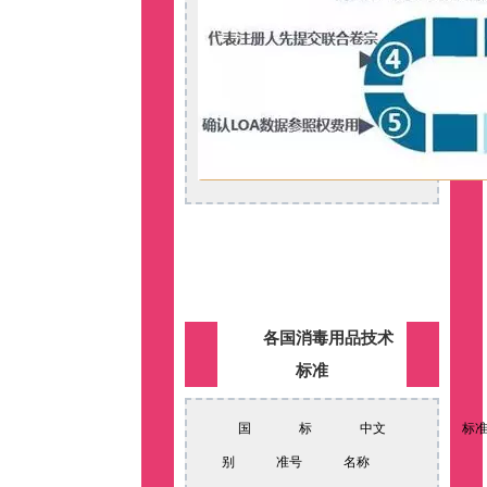
各国消毒用品技术
标准
国
标
中文
标
别
准号
名称