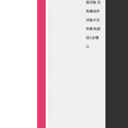
面试验.无
ttp:
ww.
机械动作
imp
试验方法
o
和要求(阶
段2/步骤
址
2)
深
市
山
出
加
区
景
路
海