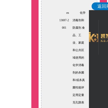
返回
en
化学
13697-2
消毒剂和
001
防腐剂.食
机
品、工
000
业、家庭
00-
和公共区
8
域使用的
化学消毒
件
剂的杀菌
p4
和/或杀真
tim
菌性能评
o
定用定量
无孔隙表
址