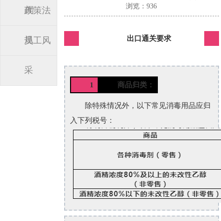
浏览：936
闻
政策法
出口通关要求
规
员工风
采
1
商品归类：
除特殊情况外，以下常见消毒用品应归
入下列税号：