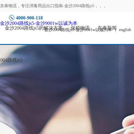
东泰物流，专注
消毒用品出口指南-金沙2004路线js5
，，，
4000-900-118
金沙2004路线js5-金沙9001w以诚为本
金沙2004路线js5的解决方案
保税物流
东泰新闻
金沙2004路线js5-金沙9001w以诚为本
|
english
04路线js5