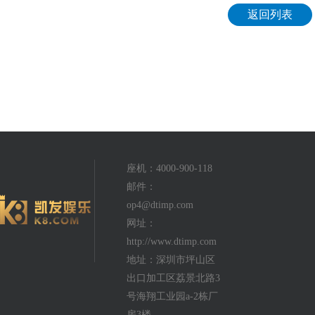
返回列表
座机：4000-900-118
邮件：
op4@dtimp.com
网址：
http://www.dtimp.com
地址：深圳市坪山区
出口加工区荔景北路3
号海翔工业园a-2栋厂
房3楼