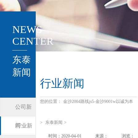
NEWS
CENTER
东泰
新闻
行业新闻
您的位置：
金沙2004路线js5-金沙9001w以诚为本
公司新
>
东泰新闻
>
闻
行业新
时间：2020-04-01
来源：
浏览：