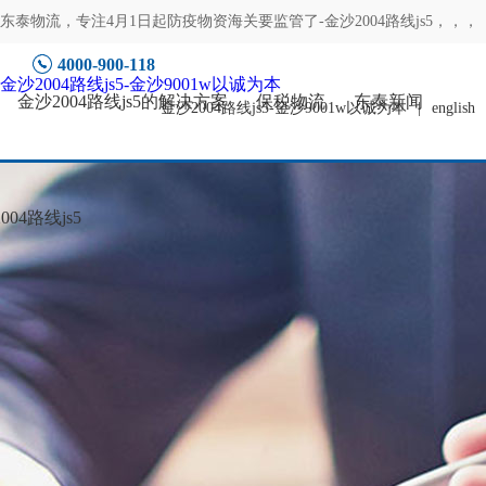
东泰物流，专注
4月1日起防疫物资海关要监管了-金沙2004路线js5
，，，
4000-900-118
金沙2004路线js5-金沙9001w以诚为本
金沙2004路线js5的解决方案
保税物流
东泰新闻
金沙2004路线js5-金沙9001w以诚为本
|
english
04路线js5