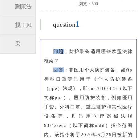
浏览：590
闻
政策法
1
question
规
员工风
采
问题
：防护装备适用哪些欧盟法律
框架？
回答
：
非医用个人防护装备，如ffp
类型口罩等适用于《个人防护装备
（ppe）法规》，即eu 2016/425（以下
简称ppe）。医用防护装备，例如医用
手套、外科口罩、重症监护和其他医疗
设备等，则适用医疗器械法规
93/42/eec（以下简称mdd）指令范围
内。该指令将于2020年5月26日被新的