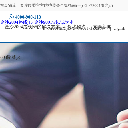
东泰物流，专注
欧盟官方防护装备合规指南(一)-金沙2004路线js5
，，，
4000-900-118
金沙2004路线js5-金沙9001w以诚为本
金沙2004路线js5的解决方案
保税物流
东泰新闻
金沙2004路线js5-金沙9001w以诚为本
|
english
04路线js5