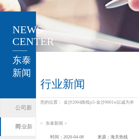
NEWS
CENTER
东泰
新闻
行业新闻
您的位置：
金沙2004路线js5-金沙9001w以诚为本
公司新
>
东泰新闻
>
闻
行业新
时间：2020-04-08
来源：海关热线