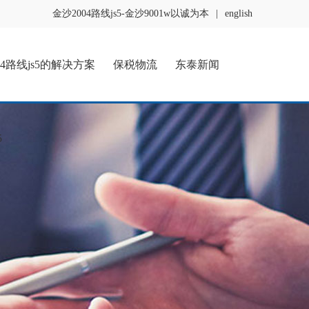
金沙2004路线js5-金沙9001w以诚为本
|
english
04路线js5的解决方案
保税物流
东泰新闻
5