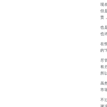
现
但
责
也
也
在
的
“
尽
有
所
虽
市
不
谢