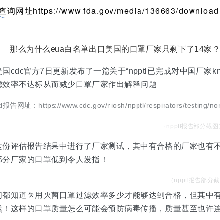
查询网址https://www.fda.gov/media/136663/download
那么为什么eua白名单出口美国的口罩厂家只剩下了14家
美国
cdc
官方
7
日更新发布了一篇关于
“npptl
已完成对中国厂家
k
滤效率不达标从而减少口罩厂家作出解释问题
tl报告网址：https://www.cdc.gov/niosh/npptl/respirators/testing/non
（npptl报告部分截图
这份评估报告结果中进行了厂家测试，其中有合格的厂家也有
部分厂家的口罩低到令人发指！
（
npptl
报告
部分截
们都知道医用灭菌口罩过滤效率多少才能够达到合格，但其中有
然！这样的口罩质量怎么可能会预防病毒传播，质量甚至也许