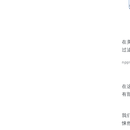
在
过
npp
在
有
我
悚