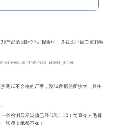
？
n95
产品的国际评估
”
报告中，并在文中因
口罩颗粒
nioshresults.html?mod=article_inline
）
不少测试不合格的厂家，测试数据差距较大，其中
图）
一条检测显示滤值已经低到1.10！简直令人毛骨
连一张餐巾纸都不如！