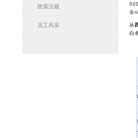
02
政策法规
非n
员工风采
从
白