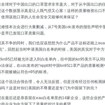
在全球对于中国出口的口罩需求非常庞大，对于从中国出口的
是这个数据显示真是让人既气愤又心塞！这样的质量物资出口
，使用该批口罩的人生命安全又能够何来保证？
是难怪本次
会进行大量删减，从
7
号美国
cdc
发布的报告声明中
许是早已发现口罩质量问题。
恨其不争的同时，我们也应该想想为什么产品不达标还能上eu
坑
”，
回想起当时申请美国白名单的时候，美国的其实对于中方
管kn95已经被允许进入到白名单内，但中国的kn95美方不
办法保证，在cdc发布的“npptl对中国kn95口罩产品的质量
以不能被确认符合n95的标准。
然这个说法合情合理，令人无法反驳，但是没有经过任何检测
场吗？这是对你们美国的不尊重还是专门为中国留下的坑？
过在最后还是恭喜留在eau白名单里的14家企业，这些企业
这些企业为中方留下了质量把控过关的希望。