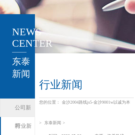
NEWS
CENTER
东泰
新闻
行业新闻
您的位置：
金沙2004路线js5-金沙9001w以诚为本
公司新
>
东泰新闻
>
闻
行业新