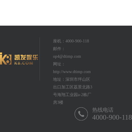
座机：4000-900-118
邮件：
op4@dtimp.com
网址：
http://www.dtimp.com
地址：深圳市坪山区
出口加工区荔景北路3
号海翔工业园a-2栋厂
房3楼
热线电话
4000-900-118