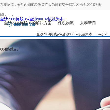
东泰物流，专注
内销征税政策广大为所有综合保税区-金沙2004路线
js5
，，，
金沙2004路线js5-金沙9001w以诚为本
金沙2004路线js5的解决方案
保税物流
东泰新闻
4000-900-118
金沙2004路线js5-金沙9001w以诚为本
|
english
04路线js5