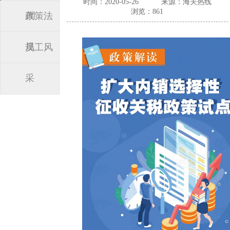
时间：2020-05-26
来源：海关热线
浏览：861
闻
政策法
规
员工风
采