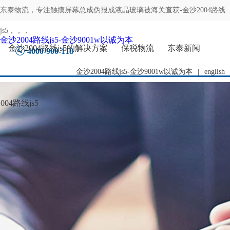
东泰物流，专注
触摸屏幕总成伪报成液晶玻璃被海关查获-金沙2004路线
js5
，，，
金沙2004路线js5-金沙9001w以诚为本
金沙2004路线js5的解决方案
保税物流
东泰新闻
4000-900-118
金沙2004路线js5-金沙9001w以诚为本
|
english
04路线js5