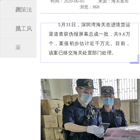
时间：2020-06-05
来源：海关发布
浏览：868
闻
政策法
5月31日，深圳湾海关在进境货运
规
员工风
渠道查获伪报屏幕总成一批，共9.6万
个，案值初步估计近千万元。
目前，
采
该案已移交海关处置部门处理。