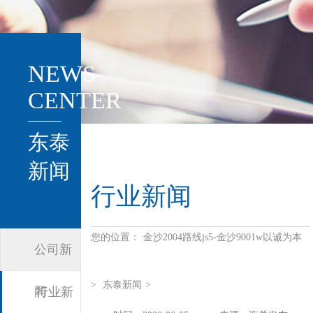
NEWS
CENTER
东泰
新闻
行业新闻
您的位置：
金沙2004路线js5-金沙9001w以诚为本
公司新
>
东泰新闻
>
闻
行业新