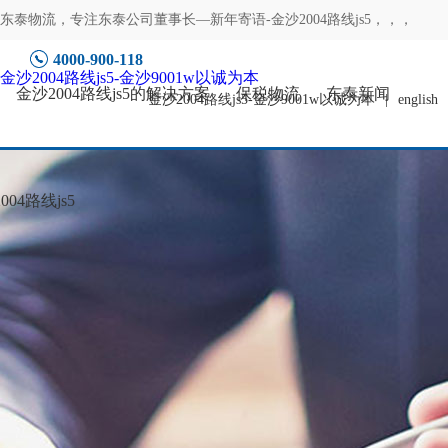
东泰物流，专注
东泰公司董事长—新年寄语-金沙2004路线js5
，，，
4000-900-118
金沙2004路线js5-金沙9001w以诚为本
金沙2004路线js5的解决方案
保税物流
东泰新闻
金沙2004路线js5-金沙9001w以诚为本
|
english
04路线js5