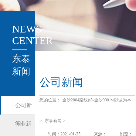
NEWS
CENTER
东泰
新闻
公司新闻
您的位置：
金沙2004路线js5-金沙9001w以诚为本
公司新
>
东泰新闻
>
闻
行业新
时间：2021-01-25
来源：
浏览：