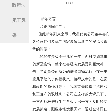
1130
闻
政策法
新年寄语
规
员工风
亲爱的同仁们：
值此新年到来之际，我谨代表公司董事会向
采
各位伙伴们及你们的家属致以新年的祝福和真
挚的问候！
2020年是极不平凡的一年，面对突如其来
的新冠疫情，整个社会经济发展受到巨大冲
击，特别是公司所处的进出口物流行业在一季
度几乎陷入了停摆状态。值得庆幸的是，在党
和政府的坚强领导下，我国首先取得了抗疫和
复工复产的双胜利！公司在这样的大背景下，
一方面积极进行生产自救，另一方面及时转变
发展策略，顺应市场发展需求，通过全体同仁