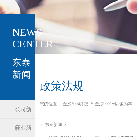
NEWS
CENTER
东泰
新闻
政策法规
您的位置：
金沙2004路线js5-金沙9001w以诚为本
公司新
>
东泰新闻
>
闻
行业新