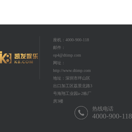
座机：4000-900-118
邮件：
op4@dtimp.com
网址：
http://www.dtimp.com
地址：深圳市坪山区
出口加工区荔景北路3
号海翔工业园a-2栋厂
房3楼
热线电话
4000-900-118