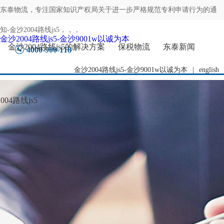
东泰物流，专注
国家知识产权局关于进一步严格规范专利申请行为的通
知-金沙2004路线js5
，，，
金沙2004路线js5-金沙9001w以诚为本
金沙2004路线js5的解决方案
保税物流
东泰新闻
4000-900-118
金沙2004路线js5-金沙9001w以诚为本
|
english
04路线js5