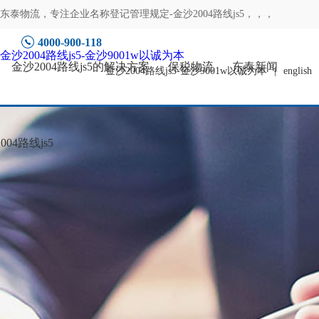
东泰物流，专注
企业名称登记管理规定-金沙2004路线js5
，，，
4000-900-118
金沙2004路线js5-金沙9001w以诚为本
金沙2004路线js5的解决方案
保税物流
东泰新闻
金沙2004路线js5-金沙9001w以诚为本
|
english
04路线js5