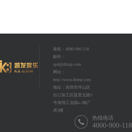
座机：4000-900-118
邮件：
op4@dtimp.com
网址：
http://www.dtimp.com
地址：深圳市坪山区
出口加工区荔景北路3
号海翔工业园a-2栋厂
房3楼
热线电话
4000-900-118