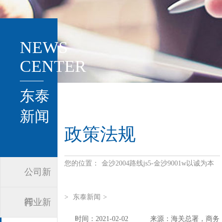
NEWS
CENTER
东泰
新闻
政策法规
您的位置：
金沙2004路线js5-金沙9001w以诚为本
公司新
>
东泰新闻
>
闻
行业新
时间：2021-02-02
来源：海关总署，商务