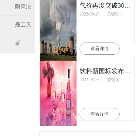
气价再度突破3000美元！德国工业遭“毁灭性打击”！英国能源账单再创新高！
闻
政策法
2022-08-29
关键词：
规
员工风
采
查看详情
饮料新国标发布了，进口饮料要注意什么？
2022-08-26
关键词：
查看详情