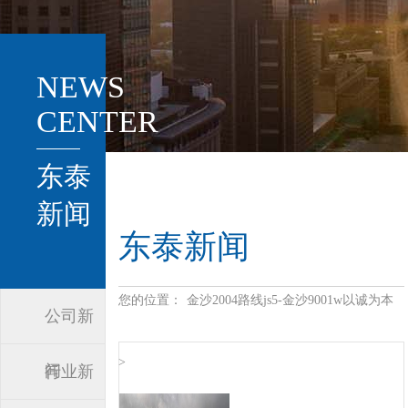
NEWS
CENTER
东泰
新闻
东泰新闻
您的位置：
金沙2004路线js5-金沙9001w以诚为本
公司新
>
闻
行业新