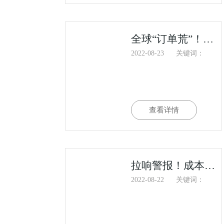
全球“订单荒”！制造业遇大寒冬！工厂老板跑路，订单断崖式下跌。。。
2022-08-23
关键词：
查看详情
拉响警报！成本飙升“逼停”大厂，数十亿美元订单遭取消，万人工厂被迫放假
2022-08-22
关键词：