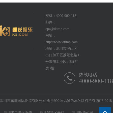
座机：4000-900-118
邮件：
op4@dtimp.com
网址：
http://www.dtimp.com
地址：深圳市坪山区
出口加工区荔景北路3
号海翔工业园a-2栋厂
房3楼
热线电话
4000-900-118
深圳市东泰国际物流有限公司 金沙9001w以诚为本的版权所有 2013-2018
深圳出口退运返修
深圳保税区仓储
深圳报关公司
保税区