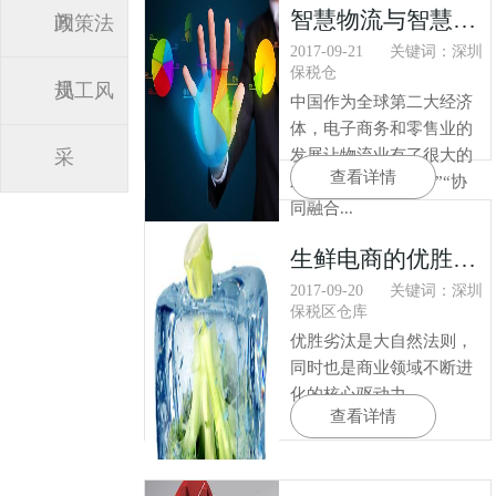
智慧物流与智慧物流园创新运营
闻
政策法
2017-09-21
关键词：深圳
保税仓
规
员工风
中国作为全球第二大经济
体，电子商务和零售业的
采
发展让物流业有了很大的
查看详情
发展。随着“互联网 ”“协
同融合...
生鲜电商的优胜劣汰基本完成 冷链物流配送服务成新战场
2017-09-20
关键词：深圳
保税区仓库
优胜劣汰是大自然法则，
同时也是商业领域不断进
化的核心驱动力。
查看详情