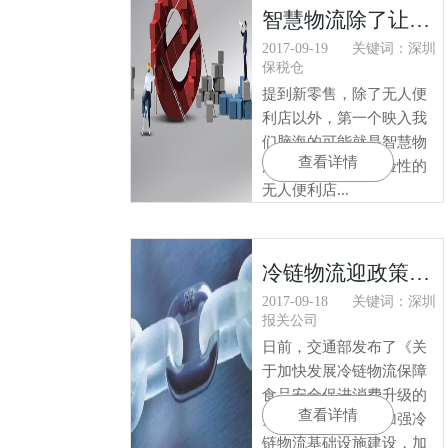
智慧物流除了让快递更快，还能做到这些？
2017-09-19
关键词：深圳
保税仓
提到新零售，除了无人便
利店以外，第一个映入我
们脑海的可能就是智慧物
查看详情
流了。比起处于试验性的
无人便利店...
冷链物流迎政策利益与好处 破除“痛点”指日可待
2017-09-18
关键词：深圳
报关公司
日前，交通部发布了《关
于加快发展冷链物流保障
食品安全促进消费升级的
查看详情
实施意见》，要求加强冷
链物流基础设施建设，加