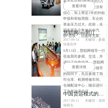
各大车企对1年内达到3万
查看详情
公里的运营指标完全没有
信心，加上将近1年的补贴
申报和审核周期，车企的
资金压力过大。此前，全
国多家车企集体向中汽
慧聪网ceo郭江先生来我司参观，洽谈合作
协“告状”，但最终无果。
2017-09-14
关键词：参观
洽谈合作
9月13日，慧聪网领导一行
莅临我司参观、交流，并
进行了合作洽谈。 慧聪网
查看详情
领导在公司总经理等领导
的陪同下，先后参观了我
司仓库、检测维修车间、
仓储配送中心，随后进行
了合作洽谈会议
中国货运模式的变革 物流散户竞争力变弱未来在哪里
2017-09-12
关键词：深圳
保税仓