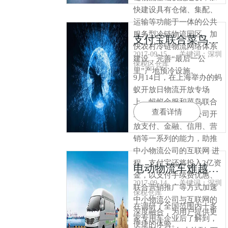
快建设具有仓储、集配、
运输等功能于一体的公共
服务型冷链物流园区，加
支付宝联合菜鸟加速中小物流公司“互联网 ”进程
快农村冷链物流网络体系
2017-09-15
关键词：深圳
建设，完善“最后一公
保税区仓库
里”产地预冷设施。
9月14日，在上海举办的蚂
蚁开放日物流开放专场
上，蚂蚁金服和菜鸟联合
查看详情
宣布面向中小物流公司开
放支付、金融、信用、营
销等一系列的能力，助推
中小物流公司的互联网 进
程。支付宝还将投入2亿资
电动物流车难越3万公里 目前仍存在这些问题
金，以支付手续费优惠、
2017-09-14
关键词：深圳
联合营销推广等方式加速
保税仓库
中小物流公司与互联网的
在调研了全国范围内十多
深度融合，为用户提供更
家专用车企业后了解到，
便捷的体验。