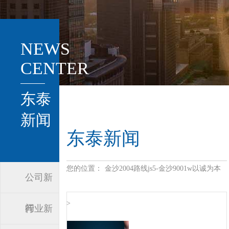
NEWS
CENTER
东泰
新闻
东泰新闻
您的位置：
金沙2004路线js5-金沙9001w以诚为本
公司新
>
闻
行业新