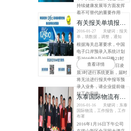
持续健康发展等方面发挥
着不可替代的重要作用
有关报关单填报数据项调整上线的通知
2016-01-27
关键词：报关
单，填数据，调整，通知
根据海关总署要求，中国
电子口岸预录入系统计划
于2016年3月29日晚21时
查看详情
50分至2016年3月30日凌
晨3时进行系统更新，届时
将无法进行报关申报等预
录入业务，请企业提前做
好工作安排。
东泰国际物流有限公司2015年工作报告暨2016年工作布署
2016-01-16
关键词：东泰
国际物流，工作报告，工作
布署
2016年1月16日下午公司