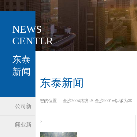
NEWS
CENTER
东泰
新闻
东泰新闻
您的位置：
金沙2004路线js5-金沙9001w以诚为本
公司新
>
闻
行业新