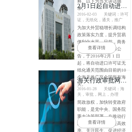
释。以下为当天讲话摘
2月1日起自动进口许可证无纸化通关范围推广至全国所有海关
录。
2016-02-03
关键词：许可
证，无纸化，通关，推广
为加大外贸稳增长调结构
政策落实力度，提升贸易
便利化水平，日前，商务
查看详情
部会同海关总署发布公
告，于2016年2月 1 日
起，将自动进口许可证无
纸化通关范围由目前的10
个海关推广至全国所有海
海关行政审批网上办理平台
关。
2016-01-28
关键词：海
关，审批，网上，办理
简政放权，加快转变政府
职能，是党中央、国务院
重大决策部署，在推动行
查看详情
政机关转变职能、提高效
率、关注民生、促进经济