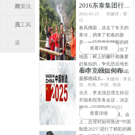
2016东泰集团行政部开展登山活动
闻
政策法
2016-03-23
关键词：登
山
规
员工风
春风拂面，送走了冬天的
寒冷，捎来了初春的新
采
意。一切都像刚睡醒的样
查看详情
子，小草又偷偷的冒出了
地面；树上的嫩叶都像要
赶集似的，争先恐后地长
看李克强如何布局“中国制造2025”
出来了；最惹人喜爱的还
是那些花儿...
2016-02-03
关键词：李克
强，布局，中国，制造
当天，李克强总理主持召
开国务院常务会议，决定
推动《中国制造2025》
查看详情
与“互联网 ”融合发展。会
上，总理对如何推进“中国
制造2025”进行了精彩的阐