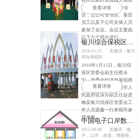
在坪山新区金荗园大酒店
隆重举行2016年工作会
查看详情
议，总公司管理层、基层
员工以及子公司全体人员
参加了会议。会议主要由
以下六个部分进行...
银川综合保税区管委会蔡永宁副主任一行
2016-01-15
关键词：银川
综合保税区
2016年1月15日，银川综
保区管委会副主任蔡永
宁、管委会经济发展招商
查看详情
处处长施永浩、银川市人
民政府驻深办副主任赵彦
梅及银川综保区管委会工
作人员梁鑫一行来我司参
观考察...
中国电子口岸数据中心关于改造增值税管理系统的公告
2015-09-08
关键词：电
子，口岸，改造，增值税，