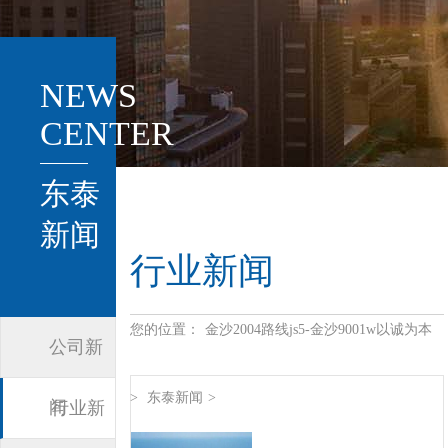
NEWS
CENTER
东泰
新闻
行业新闻
您的位置：
金沙2004路线js5-金沙9001w以诚为本
公司新
>
东泰新闻
>
闻
行业新