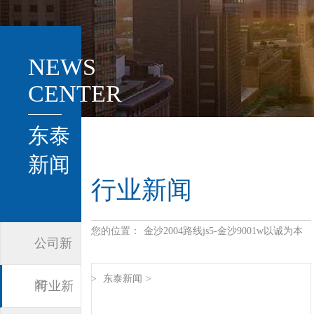
NEWS
CENTER
东泰
新闻
行业新闻
您的位置：
金沙2004路线js5-金沙9001w以诚为本
公司新
>
东泰新闻
>
闻
行业新