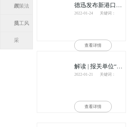
德迅发布新港口绩效指数，全球80%港口拥堵集中在北美！2022年拥堵继续
闻
政策法
2022-01-24
关键词：
规
员工风
采
查看详情
解读 | 报关单位“多证合一”全面推广
2022-01-21
关键词：
查看详情