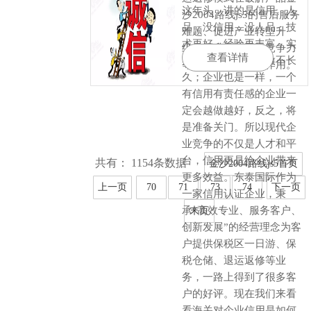
这年头，讲的是信用、人
沙2004路线js5的售后服务
品，没信用，没人品，技
难题、促进产业转型升
术再好，经验再丰富，实
级、提升品牌国际竞争力
查看详情
力再强，生意也是做不长
等方面呈现了极大作用。
久；企业也是一样，一个
有信用有责任感的企业一
定会越做越好，反之，将
是准备关门。所以现代企
业竞争的不仅是人才和平
台，信用更是给企业带来
共有： 1154条数据
金沙2004路线js5首页
更多效益。东泰国际作为
上一页
70
71
73
74
下一页
一家信用认证企业，秉
承“高效专业、服务客户、
末页
创新发展”的经营理念为客
户提供保税区一日游、保
税仓储、退运返修等业
务，一路上得到了很多客
户的好评。现在我们来看
看海关对企业信用是如何