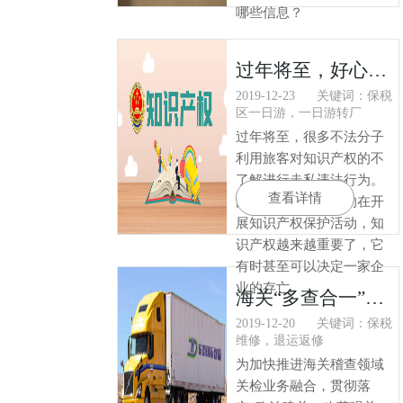
哪些信息？
过年将至，好心帮人托带商标标识进出境可能属犯罪
2019-12-23
关键词：保税
区一日游，一日游转厂
过年将至，很多不法分子
利用旅客对知识产权的不
了解进行走私违法行为。
查看详情
国家这几年也不断的在开
展知识产权保护活动，知
识产权越来越重要了，它
有时甚至可以决定一家企
业的存亡。
海关“多查合一”知多少
2019-12-20
关键词：保税
维修，退运返修
为加快推进海关稽查领域
关检业务融合，贯彻落