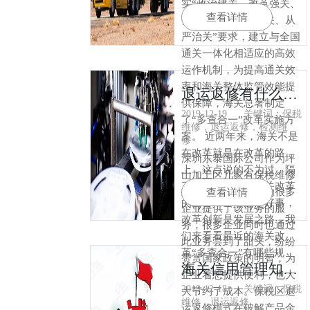
实“政治建关、改革强关、
查看详情
依法把关、科技兴关、从
严治关”要求，建立与全国
通关一体化相适应的高效
运作机制，为提高通关效
率和海关整体监管效能提
退运返修有什么优点
供保障，海关总署制定
2019-12-19
关键词：保税
了“多查合一”改革实施方
维修，退运返修，检测维
案。 近两年来，海关不是
修
在改革就是在改革的路
深圳东泰国际公司作为坪
上，这点说的不为过，隔
山加工区几家有保税维修
三差五便能看到海关改革
业务的企业之一，为很多
查看详情
的公告，当然这是好事，
企业提供了该业务的服
改革创新是发展之路，我
务，很多企业同时也通过
们来看看最近的海关改
此业务尝到了甜头，纷纷
革“多查合一”有哪些规
赞赏国家政策的明智，为
海关信用管理知识知多少
定。
企业着想提供便利，也大
2019-12-18
关键词：保税
大节约了成本。保税区退
维修，退运返修
运返修模式在破解产品金