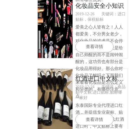
化妆品安全小知识
2019-12-26
关键词：进口
贴标，保税贴标
爱美之心人皆有之！人人
都爱美，不分男女老少，
对化妆品的追求是不会停
查看详情
止的。有些人说每天是给
自己帅醒的而不是闹钟闹
醒的，这功劳也有部分是
化妆品用得好。那么你对
化妆品了解吗？下面我们
红酒进口中文标签需注意什么？
来看看化妆品是怎么定义
2019-12-24
关键词：食品
和分类的，有哪些注意
贴中文标,进口贴标,贴标哪
点。
一家好
东泰国际专业代理进口红
酒​，并提供专业审标、贴
中文标签业务。 那么红酒
查看详情
进口时，中文贴标上要有