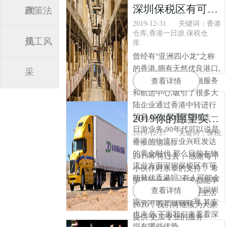
深圳保税区有可能替代香港吗
闻
政策法
2019-12-31
关键词：香港
仓库,香港一日游,保税仓
规
员工风
库
曾经有"亚洲四小龙"之称
的香港,拥有天然优良港口,
采
经济发达,是亚洲金融服务
查看详情
和航运中心,吸引了很多大
陆企业通过香港中转进行
2019你的愿望实现了吗?
贸易,特别是通过香港走一
日游业务,90年代可以说是
2019-12-27
关键词：保税
香港的物流行业兴旺发达
维修,退运返修
的黄金时代.那么目前在物
2019即将过去， 感谢每个
流业方面深圳保税区有可
小伙伴对东泰的支持， 希
能替代香港吗?有人可能会
望新的一年， 大家都能早
说深圳是不自量力,拿深圳
查看详情
日实现理想的工作与生活
跟香港比是自取耻辱.其实
2020，我们将继续为大家
也未必,下面我们来看看深
提供 更加专业的服务~
圳有哪些优势.