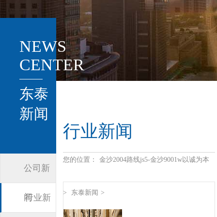
NEWS
CENTER
东泰
新闻
行业新闻
您的位置：
金沙2004路线js5-金沙9001w以诚为本
公司新
>
东泰新闻
>
闻
行业新