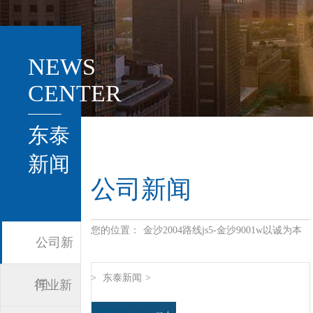
NEWS
CENTER
东泰
新闻
公司新闻
您的位置：
金沙2004路线js5-金沙9001w以诚为本
公司新
>
东泰新闻
>
闻
行业新