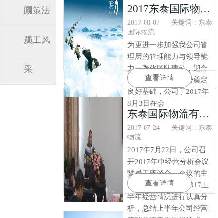
2017东泰国际物流管理层领导力培训（二）
闻
政策法
2017-08-07
关键词：东泰
国际物流
规
员工风
为更进一步加强我公司管
理层的管理能力与领导能
采
力、强化团队建设，迎合
查看详情
公司的壮大发展趋势奠定
良好基础，公司于2017年
8月3日在会
东泰国际物流有限公司2017年中经营分析会议
2017-07-24
关键词：东泰
物流
2017年7月22日，公司召
开2017年中经营分析会议
暨员工座谈会。会议的主
查看详情
要目的是针对公司2017上
半年经营情况进行认真分
析，总结上半年公司经营