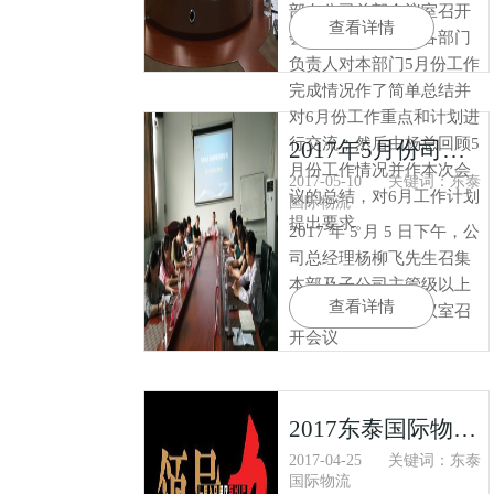
部在公司总部会议室召开
查看详情
会议。首先，公司各部门
负责人对本部门5月份工作
完成情况作了简单总结并
对6月份工作重点和计划进
行交流；然后由杨总回顾5
2017年5月份司务会议
月份工作情况并作本次会
2017-05-10
关键词：东泰
议的总结，对6月工作计划
国际物流
提出要求。
2017 年 5 月 5 日下午，公
司总经理杨柳飞先生召集
本部及子公司主管级以上
查看详情
干部在公司总部会议室召
开会议
2017东泰国际物流管理层领导力培训（一）
2017-04-25
关键词：东泰
国际物流