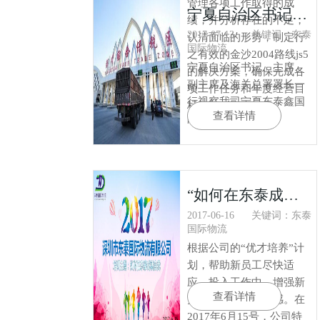
管理各项工作取得的成
宁夏自治区书记、主席、副主席及海关总署署长一行视察我司宁夏东泰鑫国际快件中心
绩，并分析存在的不足，
2017-07-13
关键词：东泰
认清面临的形势，制定行
国际物流
之有效的金沙2004路线js5
宁夏自治区书记、主席、
的解决方案，确保完成各
副主席及海关总署署长一
项工作任务和年度经营目
行视察我司宁夏东泰鑫国
标。
查看详情
际快件中心
“如何在东泰成就自我”培训
2017-06-16
关键词：东泰
国际物流
根据公司的“优才培养”计
划，帮助新员工尽快适
应、投入工作中，增强新
查看详情
员工对公司的归属感。在
2017年6月15号，公司特