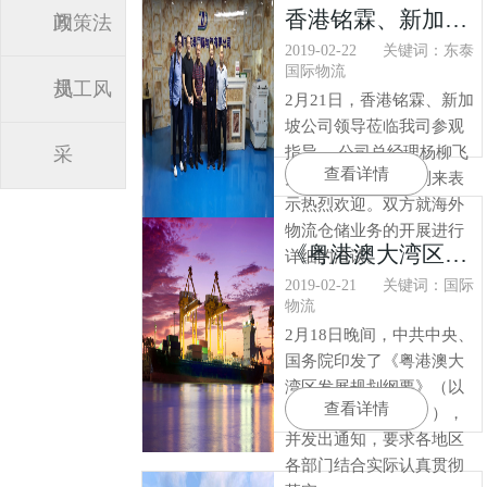
香港铭霖、新加坡公司领导莅临参观指导
闻
政策法
2019-02-22
关键词：东泰
国际物流
规
员工风
2月21日，香港铭霖、新加
坡公司领导莅临我司参观
采
指导 。公司总经理杨柳飞
查看详情
先生对各位领导的到来表
示热烈欢迎。双方就海外
物流仓储业务的开展进行
《粤港澳大湾区规划纲要》，看物流领域发展新机遇
详细的洽谈。
2019-02-21
关键词：国际
物流
2月18日晚间，中共中央、
国务院印发了《粤港澳大
湾区发展规划纲要》（以
查看详情
下简称《规划纲要》），
并发出通知，要求各地区
各部门结合实际认真贯彻