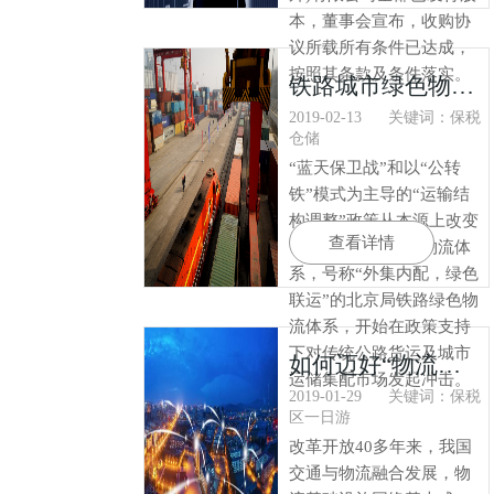
本，董事会宣布，收购协
议所载所有条件已达成，
按照其条款及条件落实。
铁路城市绿色物流正当时
2019-02-13
关键词：保税
仓储
“蓝天保卫战”和以“公转
铁”模式为主导的“运输结
构调整”政策从本源上改变
查看详情
了首都北京的城市物流体
系，号称“外集内配，绿色
联运”的北京局铁路绿色物
流体系，开始在政策支持
下对传统公路货运及城市
如何迈好“物流强国”坚实一步？
运储集配市场发起冲击。
2019-01-29
关键词：保税
区一日游
改革开放40多年来，我国
交通与物流融合发展，物