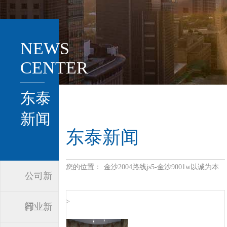
NEWS
CENTER
东泰
新闻
东泰新闻
您的位置：
金沙2004路线js5-金沙9001w以诚为本
公司新
>
闻
行业新