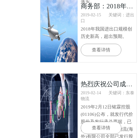
落实。
商务部：2018年外贸创新高 2019年有信心保持稳增长
2019-02-15
关键词：进出
口
2018年我国进出口规模创
历史新高，超出预期。
查看详情
热烈庆祝公司成功并购上市
2019-02-14
关键词：东泰
物流
2019年2月12日铭霖控股
(01106)公布，就发行代价
股份及发行承兑票据，已
查看详情
完成收购东泰友邦物流(海
外)有限公司全部已发行股