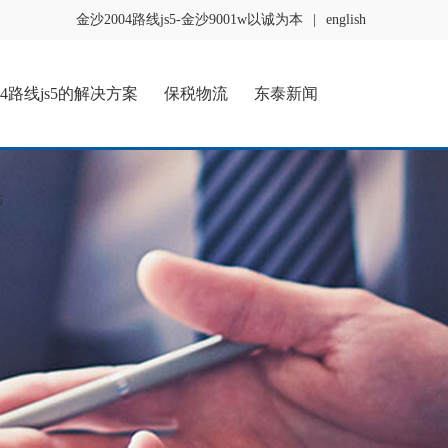
金沙2004路线js5-金沙9001w以诚为本
|
english
04路线js5的解决方案
保税物流
东泰新闻
5