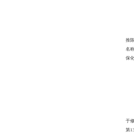
推
名
保
于
第