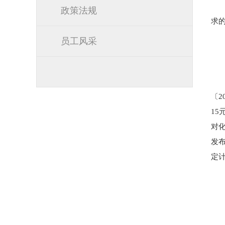
政策法规
求
员工风采
〔2
15
对
发
定计