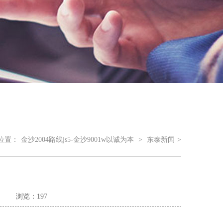
位置：
金沙2004路线js5-金沙9001w以诚为本
>
东泰新闻
>
浏览：197