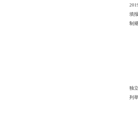
20
填报
制
独
列