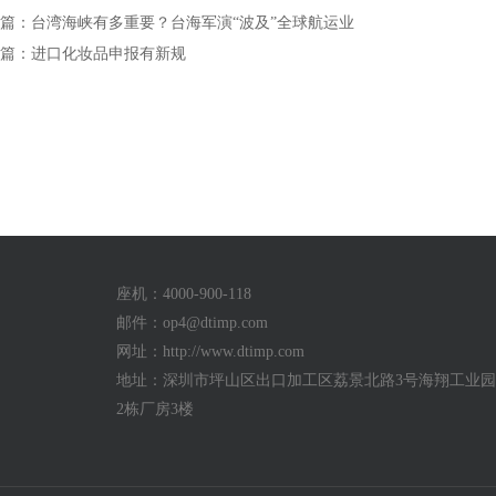
篇：台湾海峡有多重要？台海军演“波及”全球航运业
篇：进口化妆品申报有新规
座机：4000-900-118
邮件：
op4@dtimp.com
网址：http://www.dtimp.com
地址：深圳市坪山区出口加工区荔景北路3号海翔工业园a
2栋厂房3楼