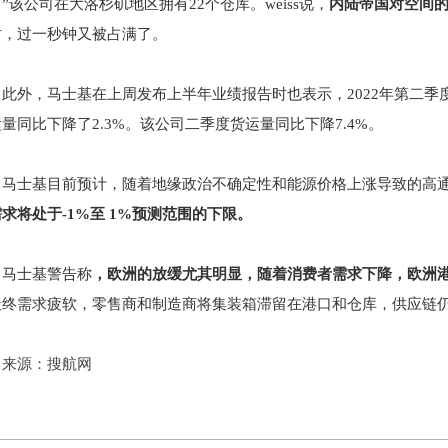
。
”该公司在大洛杉矶地区拥有22个仓库。weiss说，
内陆帝国对空间
时，过一秒钟又被占满了。
此外，马士基在上周发布上半年业绩报告时也表示，2022年第二
量同比下降了2.3%。该公司二季度货运量同比下降7.4%。
马士基目前预计，随着地缘政治不确定性和能源价格上涨导致的高
求将处于-1%至 1%预测范围的下限。
马士基警告称
，欧洲的放缓尤其明显，随着消费者需求下降，欧洲
最终需求疲软，零售商和制造商将集装箱滞留在港口和仓库，供应链仍
来源：搜航网