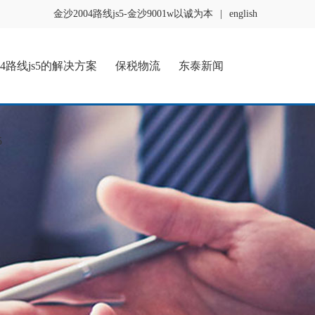
金沙2004路线js5-金沙9001w以诚为本
|
english
04路线js5的解决方案
保税物流
东泰新闻
5