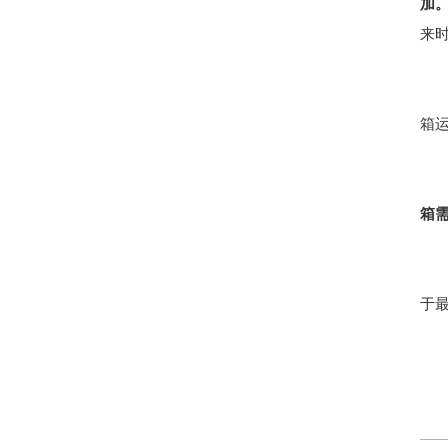
加
来
箱运
箱需
于