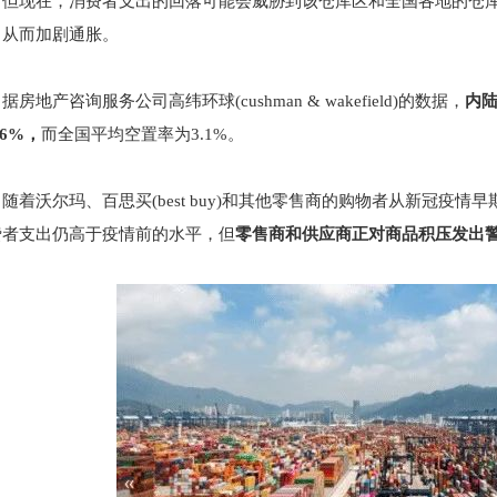
但现在，消费者支出的回落可能会威胁到该仓库区和全国各地的仓
，从而加剧通胀。
据房地产咨询服务公司高纬环球(cushman & wakefield)的数据，
内
.6%，
而全国平均空置率为3.1%。
随着沃尔玛、百思买(best buy)和其他零售商的购物者从新冠
费者支出仍高于疫情前的水平，但
零售商和供应商正对商品积压发出