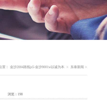
位置：
金沙2004路线js5-金沙9001w以诚为本
>
东泰新闻
>
浏览：198