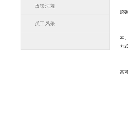
政策法规
脱
员工风采
本、
方
高可