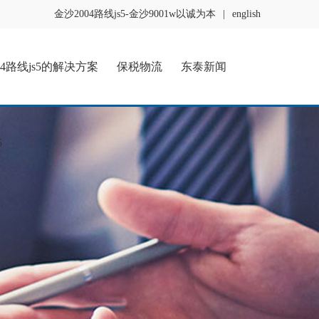
金沙2004路线js5-金沙9001w以诚为本
|
english
04路线js5的解决方案
保税物流
东泰新闻
5