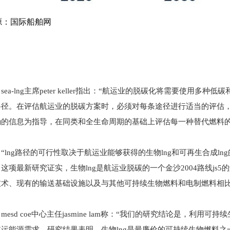
源：国际船舶网
sea-lng主席peter keller指出：“航运业的脱碳化将需要使
路径。在评估航运业的脱碳方案时，必须对每条途径进行适当的评估
确的信息为指导，在同类和全生命周期的基础上评估每一种替代燃料的
“lng路径的可行性取决于航运业能够获得的生物lng和可再生合成
这项最新研究证实，生物lng是航运业脱碳的一个金沙2004路线j
技术、现有的输送基础设施以及与其他可持续生物燃料和电制燃料相比
mesd coe中心主任jasmine lam称：“我们的研究结论是，利
运能源需求。研究结果表明，生物lng是最廉价的可持续生物燃料之一