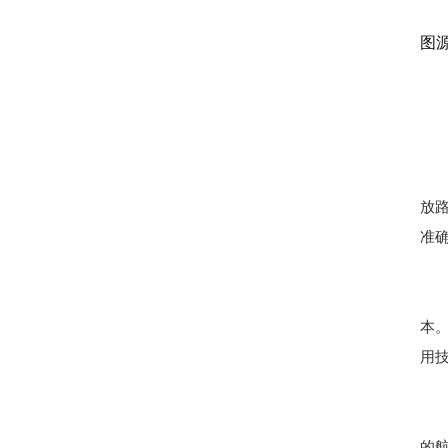
图
放
准
本。
用
的航