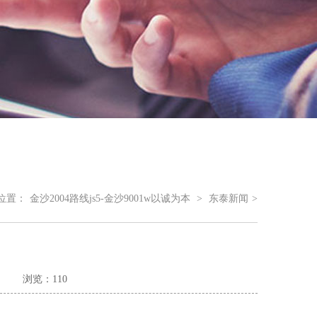
位置：
金沙2004路线js5-金沙9001w以诚为本
>
东泰新闻
>
浏览：110