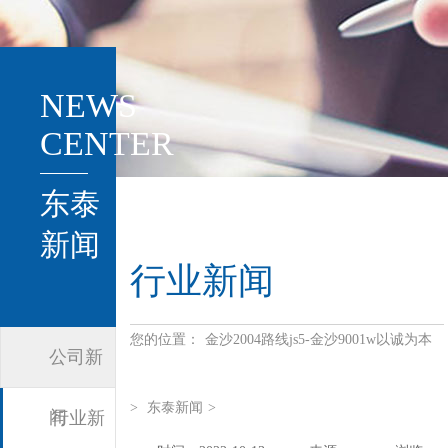
NEWS
CENTER
东泰
新闻
行业新闻
您的位置：
金沙2004路线js5-金沙9001w以诚为本
公司新
>
东泰新闻
>
闻
行业新