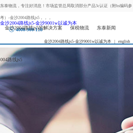
东泰物流，专注
好消息！市场监管总局取消部分产品3c认证（附hs编码参
考）-金沙2004路线js5
，，，
金沙2004路线js5-金沙9001w以诚为本
金沙2004路线js5的解决方案
保税物流
东泰新闻
4000-900-118
金沙2004路线js5-金沙9001w以诚为本
|
english
04路线js5