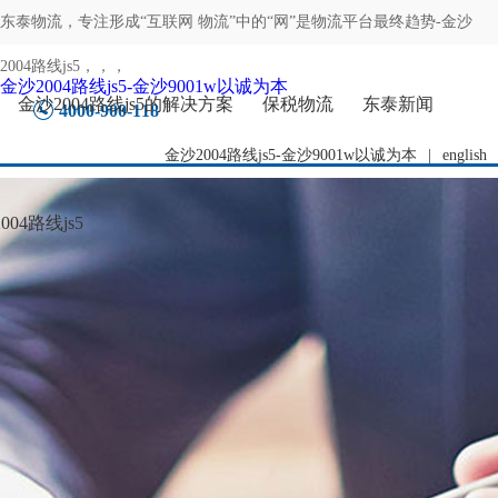
东泰物流，专注
形成“互联网 物流”中的“网”是物流平台最终趋势-金沙
2004路线js5
，，，
金沙2004路线js5-金沙9001w以诚为本
金沙2004路线js5的解决方案
保税物流
东泰新闻
4000-900-118
金沙2004路线js5-金沙9001w以诚为本
|
english
04路线js5