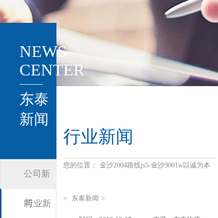
NEWS
CENTER
东泰
新闻
行业新闻
您的位置：
金沙2004路线js5-金沙9001w以诚为本
公司新
>
东泰新闻
>
闻
行业新