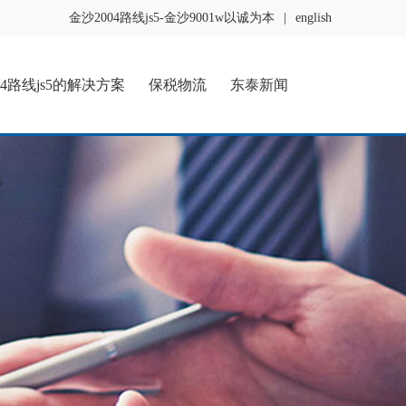
金沙2004路线js5-金沙9001w以诚为本
|
english
04路线js5的解决方案
保税物流
东泰新闻
5