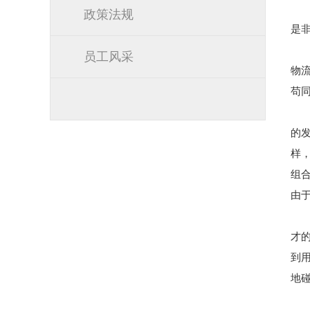
政策法规
是
员工风采
物
苟
的
样
组
由
才
到
地