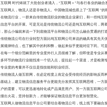
互联网 时代铸就了大批创业者涌入，“互联网＋”与各行各业的融
非互联网人，物流人还是非物流人。中国物流城也搭上了“互联网 ”的
在物流行业，一群来自传统物流职业的物流企业家们，和一些纯互
流信息平台的开展。可是无论是传统物流公司还是纯互联网公司，两着
同，那么小编就来说一下到底物流平台和物流公司怎么融合贯通的打造”
传统物流公司在行业转型方面比纯互联网公司来说的确具有其先天
发展规律特点，也了解其中的利和弊，做起来似乎更能对症下药。可
，在每一个细分范畴里的专业度外行人员很难了解，但即使是专业从
合多环节的物流行业能找准一个切入点，提拉起一个渠道，才是检测
于专业度的考量并不仅仅是指技能和职业经历。
传统物流人做互联网，在必定程度上肯定会受传统经历的影响反而
的基础上，建立物流信息服务平台更能充分发挥其互联网思维，一方
用户的需要，可以更迅速地转化成产品满意用户。另一方面互联网公
碰撞出火花，坚持创新力，才能够保证物流信息平台更加智慧化。
互联网人做物流信息平台公司要结合着物流公司，线上线下要融合