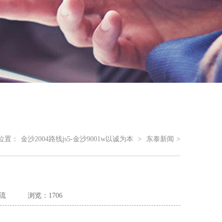
位置：
金沙2004路线js5-金沙9001w以诚为本
>
东泰新闻
>
流
浏览：1706