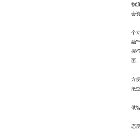
物
会
个
融
握
面
方
绝
做
态度