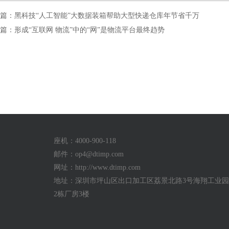
篇：黑科技“人工智能”大数据装箱帮助大型快递仓库年节省千万
篇：形成“互联网 物流”中的“网”是物流平台最终趋势
座机：4000-900-118
邮件：
op4@dtimp.com
网址：http://www.dtimp.com
地址：深圳市坪山区出口加工区荔景北路3号海翔工业园a
2栋厂房3楼