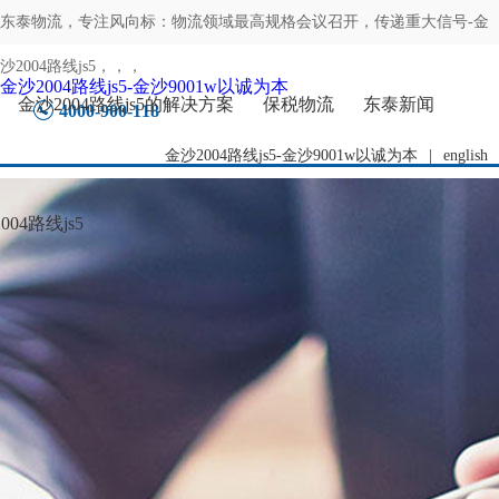
东泰物流，专注
风向标：物流领域最高规格会议召开，传递重大信号-金
沙2004路线js5
，，，
金沙2004路线js5-金沙9001w以诚为本
金沙2004路线js5的解决方案
保税物流
东泰新闻
4000-900-118
金沙2004路线js5-金沙9001w以诚为本
|
english
04路线js5