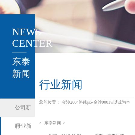
NEWS
CENTER
东泰
新闻
行业新闻
您的位置：
金沙2004路线js5-金沙9001w以诚为本
公司新
>
东泰新闻
>
闻
行业新