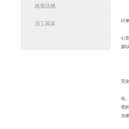
政策法规
行单
员工风采
心
源
完
化
景
为