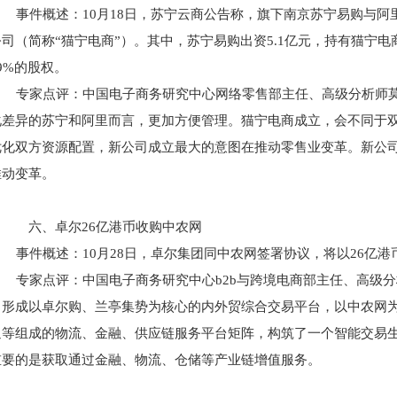
事件概述：10月18日，苏宁云商公告称，旗下南京苏宁易购与阿
司（简称“猫宁电商”）。其中，苏宁易购出资5.1亿元，持有猫宁电
9%的股权。
专家点评：中国电子商务研究中心网络零售部主任、高级分析师莫
化差异的苏宁和阿里而言，更加方便管理。猫宁电商成立，会不同于
优化双方资源配置，新公司成立最大的意图在推动零售业变革。新公
推动变革。
六、卓尔26亿港币收购中农网
事件概述：10月28日，卓尔集团同中农网签署协议，将以26亿港币
专家点评：中国电子商务研究中心b2b与跨境电商部主任、高级
，形成以卓尔购、兰亭集势为核心的内外贸综合交易平台，以中农网
通等组成的物流、金融、供应链服务平台矩阵，构筑了一个智能交易
重要的是获取通过金融、物流、仓储等产业链增值服务。