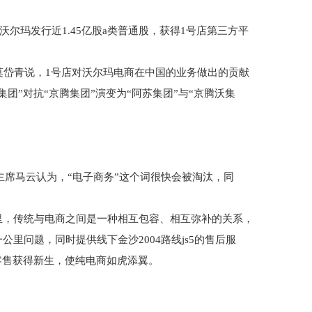
尔玛发行近1.45亿股a类普通股，获得1号店第三方平
岱青说，1号店对沃尔玛电商在中国的业务做出的贡献
团”对抗“京腾集团”演变为“阿苏集团”与“京腾沃集
主席马云认为，“电子商务”这个词很快会被淘汰，同
里，传统与电商之间是一种相互包容、相互弥补的关系，
里问题，同时提供线下金沙2004路线js5的售后服
零售获得新生，使纯电商如虎添翼。