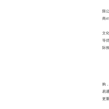
限公
商4
文
等
际
购
易
更