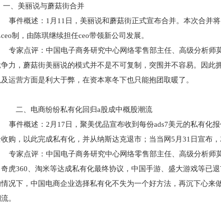
一、美丽说与蘑菇街合并
事件概述：1月11日，美丽说和蘑菇街正式宣布合并。本次合并
ceo制，由陈琪继续担任ceo带领新公司发展。
专家点评：中国电子商务研究中心网络零售部主任、高级分析师莫
竞争力，蘑菇街美丽说的模式并不是不可复制，突围并不容易。因此
以及运营方面是利大于弊，在资本寒冬下也只能抱团取暖了。
二、电商纷纷私有化回归a股成中概股潮流
事件概述：2月17日，聚美优品宣布收到每份ads7美元的私有化
全收购，以此完成私有化，并从纳斯达克退市；当当网5月31日宣布
专家点评：中国电子商务研究中心网络零售部主任、高级分析师莫
。奇虎360、淘米等达成私有化最终协议，中国手游、盛大游戏等已
的情况下，中国电商企业选择私有化不失为一个好方法，再沉下心来做
潮流。