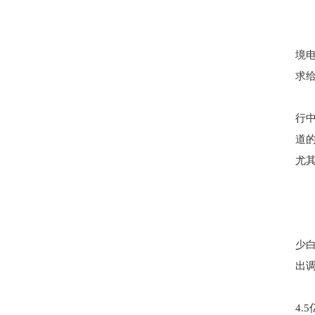
境电
求
行
道
尤其
少
出
4