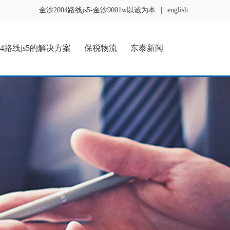
金沙2004路线js5-金沙9001w以诚为本
|
english
04路线js5的解决方案
保税物流
东泰新闻
5