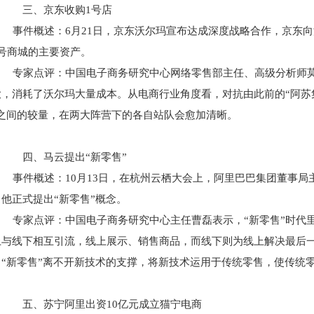
三、京东收购1号店
事件概述：6月21日，京东沃尔玛宣布达成深度战略合作，京东向沃
1号商城的主要资产。
专家点评：中国电子商务研究中心网络零售部主任、高级分析师莫
大，消耗了沃尔玛大量成本。从电商行业角度看，对抗由此前的“阿苏集
”之间的较量，在两大阵营下的各自站队会愈加清晰。
四、马云提出“新零售”
事件概述：10月13日，在杭州云栖大会上，阿里巴巴集团董事局
他正式提出“新零售”概念。
专家点评：中国电子商务研究中心主任曹磊表示，“新零售”时代
上与线下相互引流，线上展示、销售商品，而线下则为线上解决最后一公
。“新零售”离不开新技术的支撑，将新技术运用于传统零售，使传统
五、苏宁阿里出资10亿元成立猫宁电商