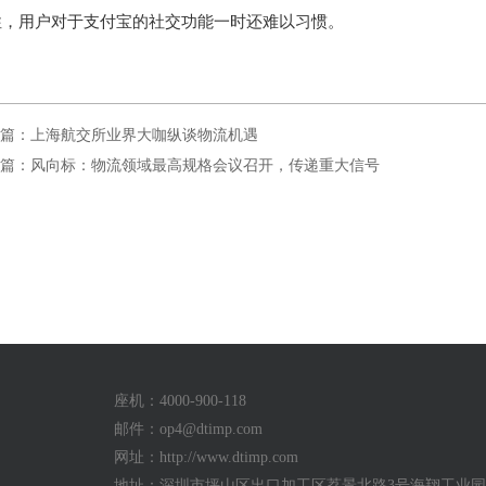
性，用户对于支付宝的社交功能一时还难以习惯。
篇：上海航交所业界大咖纵谈物流机遇
篇：风向标：物流领域最高规格会议召开，传递重大信号
座机：4000-900-118
邮件：
op4@dtimp.com
网址：http://www.dtimp.com
地址：深圳市坪山区出口加工区荔景北路3号海翔工业园a