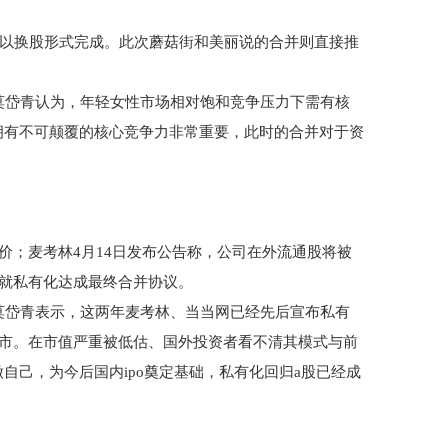
将以换股形式完成。此次蘑菇街和美丽说的合并则直接推
岱青认为，年轻女性市场相对饱和竞争压力下需有核
拥有不可颠覆的核心竞争力非常重要，此时的合并对于资
报价；麦考林4月14日发布公告称，公司在外流通股将被
，就私有化达成最终合并协议。
岱青表示，这两年麦考林、当当网已经先后宣布私有
退市。在市值严重被低估、国外投资者看不清其模式与前
自己，为今后国内ipo奠定基础，私有化回归a股已经成