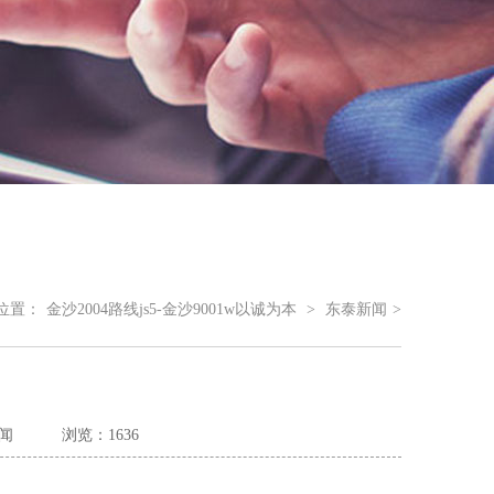
位置：
金沙2004路线js5-金沙9001w以诚为本
>
东泰新闻
>
闻
浏览：1636