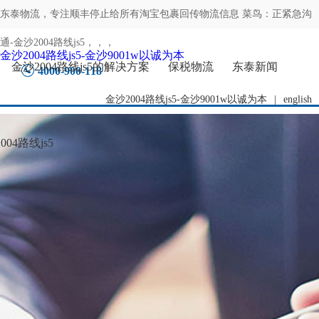
东泰物流，专注
顺丰停止给所有淘宝包裹回传物流信息 菜鸟：正紧急沟
通-金沙2004路线js5
，，，
金沙2004路线js5-金沙9001w以诚为本
金沙2004路线js5的解决方案
保税物流
东泰新闻
4000-900-118
金沙2004路线js5-金沙9001w以诚为本
|
english
04路线js5