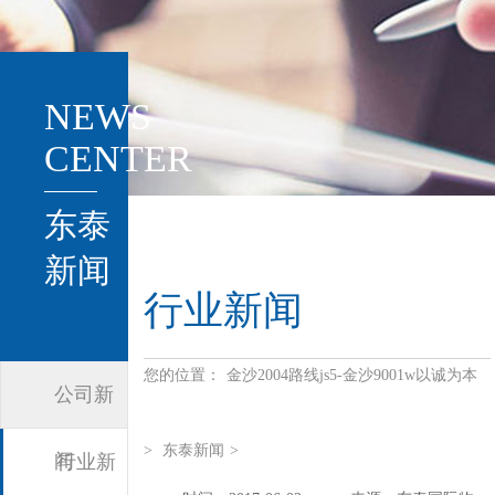
NEWS
CENTER
东泰
新闻
行业新闻
您的位置：
金沙2004路线js5-金沙9001w以诚为本
公司新
>
东泰新闻
>
闻
行业新