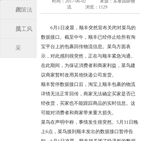
时间：2017-06-02
来源：东泰国际物
流
浏览：1129
闻
政策法
6月1日凌晨，顺丰突然宣布关闭对菜鸟的
规
员工风
数据接口。截至中午，顺丰已经停止给所有淘
宝平台上的包裹回传物流信息。菜鸟方面表
采
示，对此感到很突然，正在与顺丰紧急沟通。
在此期间，为保证消费者和商家利益，菜鸟建
议商家暂时改用其他快递公司发货。
顺丰暂停数据接口后，淘宝上顺丰包裹的物流
详情无法正常回传，商家无法确定买家是否已
经收货，买家也不能跟踪商品的实时信息。这
可能对消费者和商家带来重大损失。
菜鸟在声明中称，事情发生很突然。5月31日晚
上6点，菜鸟接到顺丰发出的数据接口暂停告