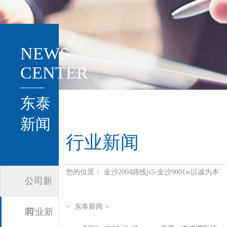
NEWS
CENTER
东泰
新闻
行业新闻
您的位置：
金沙2004路线js5-金沙9001w以诚为本
公司新
>
东泰新闻
>
闻
行业新