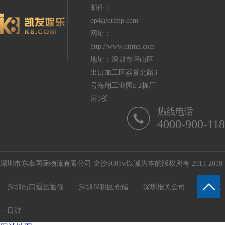
邮件：
op4@dtimp.com
网址：
http://www.dtimp.com
地址：深圳市坪山区
出口加工区荔景北路3
号海翔工业园a-2栋厂
房3楼
热线电话
4000-900-118
深圳市东泰国际物流有限公司 金沙9001w以诚为本的版权所有 2013-2018
深圳出口退运返修
深圳保税区仓储
深圳报关公司
保税区
一日游