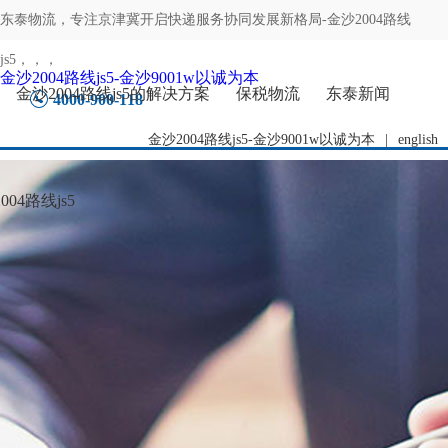
东泰物流，专注
京津冀开启快递服务协同发展新格局-金沙2004路线
js5
，，，
金沙2004路线js5-金沙9001w以诚为本
金沙2004路线js5的解决方案
保税物流
东泰新闻
4000-900-118
金沙2004路线js5-金沙9001w以诚为本
|
english
04路线js5