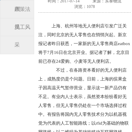
时间：2017-07-14
来源：东泰物流
浏览：1078
闻
政策法
上海、杭州等地无人便利店引发广泛关
规
员工风
注，同时北京的无人零售也在悄悄兴起。新京
报记者昨日获悉，一家新的无人零售商店eatbox
采
将于7月16日在北京开业。据记者了解，北京目
前已存在24爱购、小麦等无人便利店。
不过，在各路资本看好的无人便利店
上，成熟度仍是个问题。日前，上海的缤果盒
子因高温天气暂停营业，显示这一新产品仍有
不足。有业内人士表示，虽然资本纷纷看好无
人零售，但无人零售仍处在一个市场选择过程
中。有报告将国内无人零售技术分为以机器视
觉为代表的人工智能路线；以rfid为基础的物联