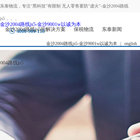
东泰物流，专注
“黑科技”有限制 无人零售要防“虚火”-金沙2004路线
js5
，，，
金沙2004路线js5-金沙9001w以诚为本
金沙2004路线js5的解决方案
保税物流
东泰新闻
4000-900-118
金沙2004路线js5-金沙9001w以诚为本
|
english
04路线js5