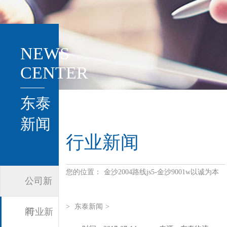
NEWS
CENTER
东泰
新闻
行业新闻
您的位置：
金沙2004路线js5-金沙9001w以诚为本
公司新
>
东泰新闻
>
闻
行业新