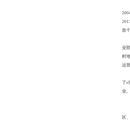
2
20
首
业
村
运
了
业
区