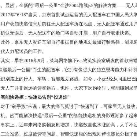
。显然，全新的“最后一公里”金沙2004路线js5的解决方案——无
2017年“6·18”当天，京东首批试点运营的无人配送车在中国人
，用户获知快递信息后前往无人配送车所在地点，无人配送车通过用
，确认无误后，无人配送车的舱门将自动开启，用户自行取走快递。
此外，京东无人配送车能自行根据目的地规划最短行驶路径，能规
取代人力配送员的工作。
其实，早在2016年9月，菜鸟网络旗下e.t.物流实验室研发的首款
“快递最后一公里”而生的配送车，它拥有像强大的独立思考能力和计
能识别路上的行人、车辆，智能规划路线。如今，小g已经从阿里巴巴
无人车并非遥远的诗和远方，也许，大家下次购物时，就能碰到呆萌
智能快递柜：快递员告别“投递难”
对于“剁手族”来说，最大的痛苦莫过于“快递到了，可家里无人签收
商机。然而能解决快递“最后一公里”的智能快递柜的身影逐渐多了起
事实上，近年来网络购物急剧增加，快递数量也水涨船高，人手不
、二次投递、过度疲劳等问题。智能快递柜的出现则帮快递员分担了