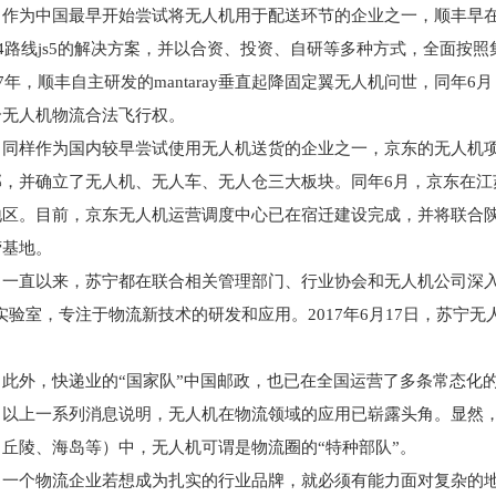
作为中国最早开始尝试将无人机用于配送环节的企业之一，顺丰早在
004路线js5的解决方案，并以合资、投资、自研等多种方式，全面
17年，顺丰自主研发的mantaray垂直起降固定翼无人机问世，同
个无人机物流合法飞行权。
同样作为国内较早尝试使用无人机送货的企业之一，京东的无人机项目于
部，并确立了无人机、无人车、无人仓三大板块。同年6月，京东在江
地区。目前，京东无人机运营调度中心已在宿迁建设完成，并将联合
营基地。
一直以来，苏宁都在联合相关管理部门、行业协会和无人机公司深入探
s实验室，专注于物流新技术的研发和应用。2017年6月17日，苏
。
此外，快递业的“国家队”中国邮政，也已在全国运营了多条常态化
以上一系列消息说明，无人机在物流领域的应用已崭露头角。显然
、丘陵、海岛等）中，无人机可谓是物流圈的“特种部队”。
一个物流企业若想成为扎实的行业品牌，就必须有能力面对复杂的