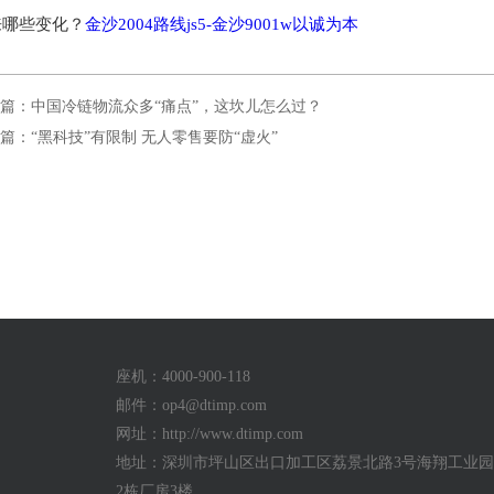
来哪些变化？
金沙2004路线js5-金沙9001w以诚为本
篇：中国冷链物流众多“痛点”，这坎儿怎么过？
篇：“黑科技”有限制 无人零售要防“虚火”
座机：4000-900-118
邮件：
op4@dtimp.com
网址：http://www.dtimp.com
地址：深圳市坪山区出口加工区荔景北路3号海翔工业园a
2栋厂房3楼