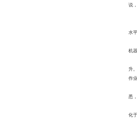
说
水
机
升
作业
悉
化于