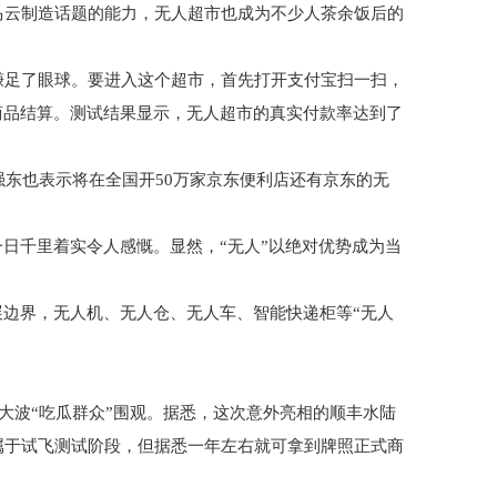
马云制造话题的能力，无人超市也成为不少人茶余饭后的
赚足了眼球。要进入这个超市，首先打开支付宝扫一扫，
商品结算。测试结果显示，无人超市的真实付款率达到了
强东也表示将在全国开50万家京东便利店还有京东的无
一日千里着实令人感慨。显然，“无人”以绝对优势成为当
展边界，无人机、无人仓、无人车、智能快递柜等“无人
大波“吃瓜群众”围观。据悉，这次意外亮相的顺丰水陆
属于试飞测试阶段，但据悉一年左右就可拿到牌照正式商