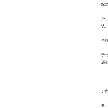
配送
户
认
全
于
还
少
餐