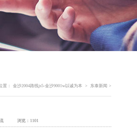
位置：
金沙2004路线js5-金沙9001w以诚为本
>
东泰新闻
>
流
浏览：1101