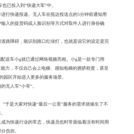
人车也已投入到“快递大军”中。
民大学进行快递投递。无人车在抵达投送点的5分钟前通知用
户输入的提货码或人脸识别等方式对取件人进行身份确
避道路障碍，能识别路口红绿灯，也就是说它的设定是完
末端配送车小g就已通过网络视频亮相。小g是一款专门用
算能力，不仅自己会上电梯、感知电梯的拥挤程度，甚至
的园区开始进入更多的服务场景。
的无人车“小哥”。
。”于是大家对快递“最后一公里”服务的需求就催生了不
来。
足成为快递行业的常态，快递员也时常面临着没有时间用
部分负担。