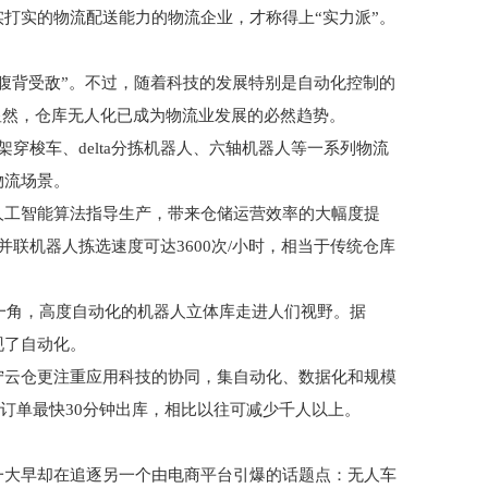
打实的物流配送能力的物流企业，才称得上“实力派”。
腹背受敌”。不过，随着科技的发展特别是自动化控制的
显然，仓库无人化已成为物流业发展的必然趋势。
le货架穿梭车、delta分拣机器人、六轴机器人等一系列物流
物流场景。
人工智能算法指导生产，带来仓储运营效率的大幅度提
联机器人拣选速度可达3600次/小时，相当于传统仓库
掀开一角，高度自动化的机器人立体库走进人们视野。据
现了自动化。
宁云仓更注重应用科技的协同，集自动化、数据化和规模
个订单最快30分钟出库，相比以往可减少千人以上。
体们一大早却在追逐另一个由电商平台引爆的话题点：无人车