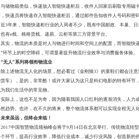
与储物箱类似，快递放入智能快递柜后，收件人回家后刷取专用磁
所，快递员将快递存入智能快递柜后，通过邮件告知收件人号码和密
近3年来，智能快递柜行业的入局者不少，既有中国邮政、丰巢、
，也有e栈、格格货栈、递易、云柜等第三方背景平台。
其实，物流的本质是对人与物进行时间和空间上的配置，而智能快递
里”环节上的时空障碍，可谓显著提升物流行业效率与消费服务体验。
“无人”系列将领衔物流业
除上述物流无人化的场景，想必看过《金刚狼3》的童鞋们都会注
的货车），是的，非常酷！或许大家认为这只是科幻电影的特有环节，
成为我们生活中的常见物。
实际上，这也不足为奇，因为随着我国人口红利的逐渐消失，人力
必然趋势。也许，在不久的将来，整个物流体系都可以实现全程无人
未来虽远，但终会来临！
2017中国智慧物流领袖峰会将于9月14日在北京举行。传统物流
各个环节，提高行业效率，降低行业成本，减少行业风险，创造新的价