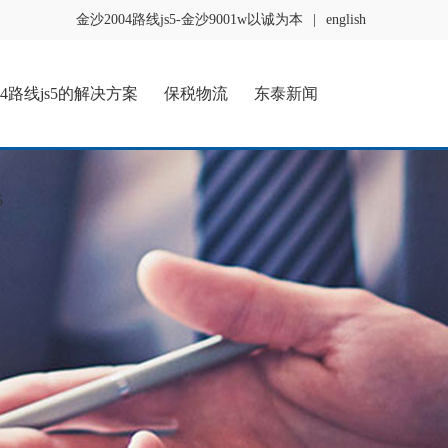
金沙2004路线js5-金沙9001w以诚为本
|
english
04路线js5的解决方案
保税物流
东泰新闻
5