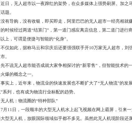
近日，无人超市以一夜蹿红的架势，在众多媒体上强势刷屏。加之
议话题。
没有导购，没有收银，即买即走，阿里巴巴的无人超市一经亮相就
店的时候经过两道“结算门”，第一道门感应离店信息，第二道门进行
%以上，可谓是便捷与智能的“化身”。
不仅如此，据称马云和宗庆后还要强强联手开10万家无人超市，刘
超市。
先不说无人超市能否成就大家争相探讨的“新零售”，但智能技术的
最火爆的概念之一。
事实上，近年来，物流业的快速发展也不断扩大了“无人物流”的发
流”系列，也有成为物流行业标配的趋势。
无人机：物流圈的“特种部队”
7月11日，一段顺丰的大型无人机水上起飞视频在网上霸屏，引来一
栖大型无人机，放眼国际领域似乎都不多见。虽然此无人机现阶段还
。