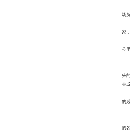
场
家
公
头
会
的
的