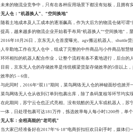
，未来的物流业竞争中，只有在各种应用场景下都没有短板，且拥有实
无人仓：“机器换人”、“空间换地”
随着土地成本及人工成本的逐渐飙高，作为大后方的物流仓储可谓“
平提高，越来越多的物流企业开始着手布局“机器换人”“空间换地”，
2016年10月26日，京东无人仓首度曝光。agv搬运机器人、shutt
器人辛勤地工作在无人仓中，组成了完整的中件商品与小件商品智慧
环环相扣的机器人配合作业，让整个流程有条不紊地进行，后台的
。目前，京东无人仓的存储效率是传统横梁货架存储效率的5倍以上，并
效率的5－6倍。
与此同时，2016年“双11”期间，菜鸟网络无人仓的神秘面纱也
，菜鸟网络无人仓从收到订单到包裹出库，除了条码复核等环节均实
在此期间，苏宁云仓也正式亮相。没有炫酷的无人车或机器人，苏
一体，日处理包裹可达181万件，拣选效率每人每小时1200件，单
无人车：全程高能的“老司机”
当大家已经准备好在2017年“6·18”电商折扣狂欢日剁手时，媒