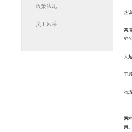
政策法规
热
员工风采
离
82
人
下
物
两
用