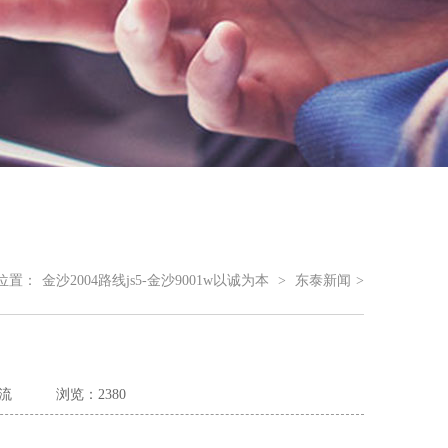
位置：
金沙2004路线js5-金沙9001w以诚为本
>
东泰新闻
>
流
浏览：2380