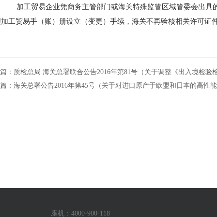
加工贸易企业凭商务主管部门或海关特殊监管区域管委会出具的
理加工贸易手（账）册设立（变更）手续，海关不再验核相关许可证
篇：质检总局 海关总署联合公告2016年第81号（关于调整《出入境检验
篇：海关总署公告2016年第45号（关于对进口原产于欧盟和日本的高
座机：4000-900-118