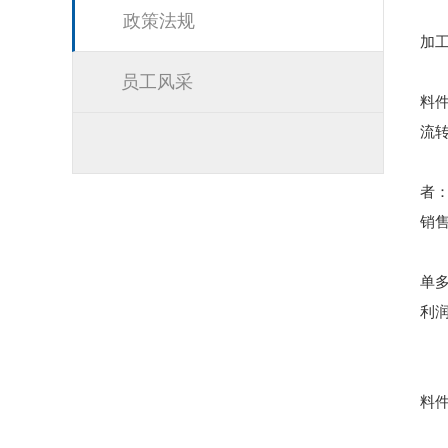
政策法规
加
员工风采
料
流
者
销
单
利润
料