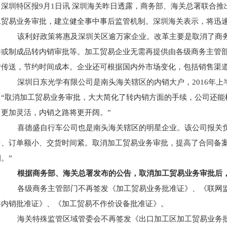
深圳特区报9月1日讯 深圳海关昨日透露，商务部、海关总署联合推
工贸易业务审批，建立健全事中事后监管机制。深圳海关表示，将迅
该利好政策将惠及深圳关区逾万家企业。改革主要是取消了商务
件或制成品转内销审批等。加工贸易企业无需再提供由各级商务主管
转传送，节约时间成本。企业还可根据国内外市场变化，包括销售渠
深圳日东光学有限公司是南头海关辖区的内销大户，2016年上半
：“取消加工贸易业务审批，大大简化了转内销方面的手续，公司还能
售更加灵活，内销之路将更开阔。”
喜德盛自行车公司也是南头海关辖区的明星企业。该公司报关负
多、订单额小、交货时间紧。取消加工贸易业务审批，提高了合同备
。”
根据商务部、海关总署发布的公告，取消加工贸易业务审批后
各级商务主管部门不再签发《加工贸易业务批准证》、《联网监
件内销批准证》、《加工贸易不作价设备批准证》。
海关特殊监管区域管委会不再签发《出口加工区加工贸易业务批