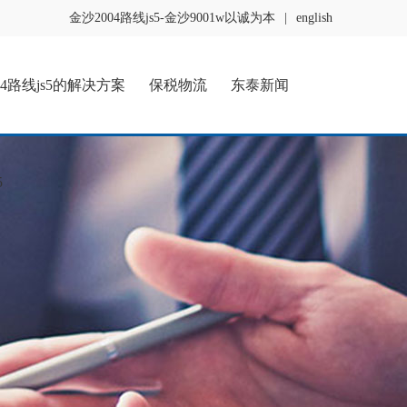
金沙2004路线js5-金沙9001w以诚为本
|
english
04路线js5的解决方案
保税物流
东泰新闻
5