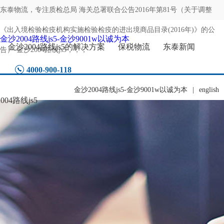
东泰物流，专注
质检总局 海关总署联合公告2016年第81号（关于调整
《出入境检验检疫机构实施检验检疫的进出境商品目录(2016年)》的公
金沙2004路线js5-金沙9001w以诚为本
金沙2004路线js5的解决方案
保税物流
东泰新闻
告）-金沙2004路线js5
，，，
4000-900-118
金沙2004路线js5-金沙9001w以诚为本
|
english
04路线js5