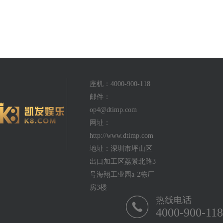
座机：4000-900-118
邮件：
op4@dtimp.com
网址：
http://www.dtimp.com
地址：深圳市坪山区
出口加工区荔景北路3
号海翔工业园a-2栋厂
房3楼
热线电话
4000-900-118