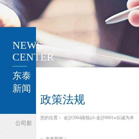
NEWS
CENTER
东泰
新闻
政策法规
您的位置：
金沙2004路线js5-金沙9001w以诚为本
公司新
>
东泰新闻
>