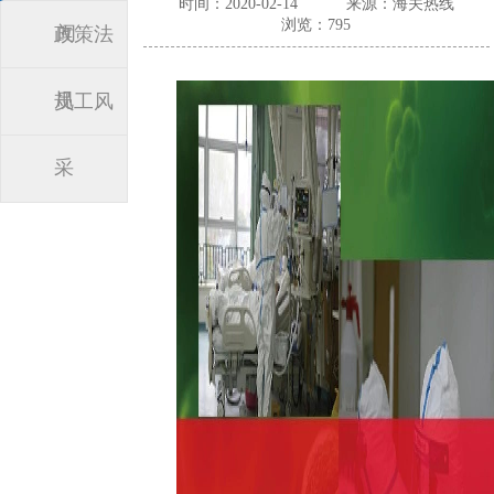
时间：2020-02-14
来源：海关热线
浏览：795
闻
政策法
规
员工风
采