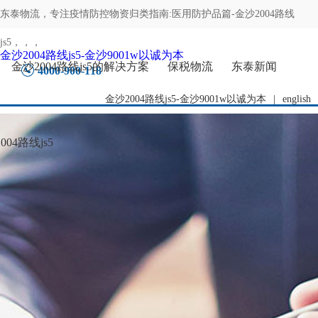
东泰物流，专注
疫情防控物资归类指南:医用防护品篇-金沙2004路线
js5
，，，
金沙2004路线js5-金沙9001w以诚为本
金沙2004路线js5的解决方案
保税物流
东泰新闻
4000-900-118
金沙2004路线js5-金沙9001w以诚为本
|
english
04路线js5