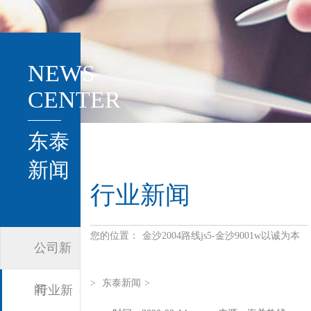
NEWS
CENTER
东泰
新闻
行业新闻
您的位置：
金沙2004路线js5-金沙9001w以诚为本
公司新
>
东泰新闻
>
闻
行业新