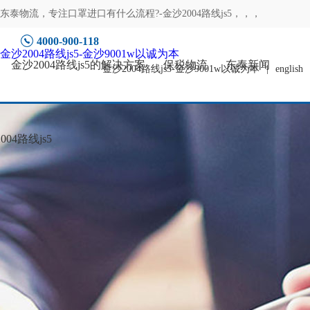
东泰物流，专注
口罩进口有什么流程?-金沙2004路线js5
，，，
4000-900-118
金沙2004路线js5-金沙9001w以诚为本
金沙2004路线js5的解决方案
保税物流
东泰新闻
金沙2004路线js5-金沙9001w以诚为本
|
english
04路线js5