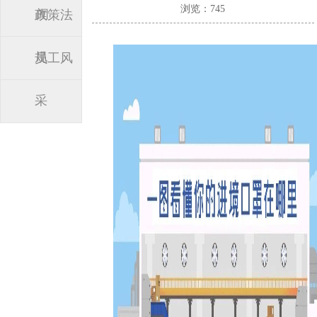
浏览：745
闻
政策法
规
员工风
采