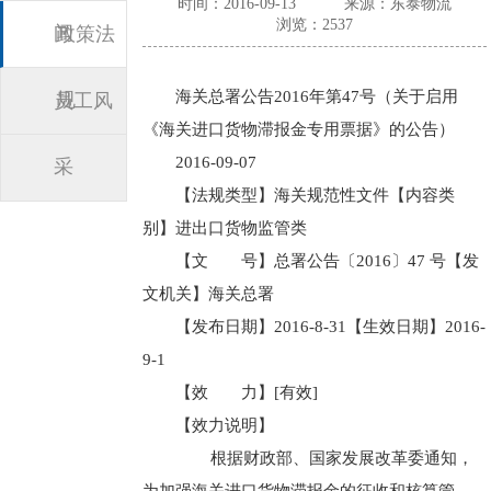
时间：2016-09-13
来源：东泰物流
浏览：2537
闻
政策法
海关总署公告2016年第47号（关于启用
规
员工风
《海关进口货物滞报金专用票据》的公告）
2016-09-07
采
【法规类型】海关规范性文件【内容类
别】进出口货物监管类
【文 号】总署公告〔2016〕47 号【发
文机关】海关总署
【发布日期】2016-8-31【生效日期】2016-
9-1
【效 力】[有效]
【效力说明】
根据财政部、国家发展改革委通知，