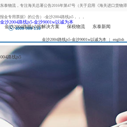
东泰物流，专注
海关总署公告2016年第47号（关于启用《海关进口货物滞
报金专用票据》的公告）-金沙2004路线js5
，，，
金沙2004路线js5-金沙9001w以诚为本
金沙2004路线js5的解决方案
保税物流
东泰新闻
4000-900-118
金沙2004路线js5-金沙9001w以诚为本
|
english
04路线js5