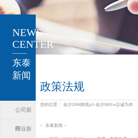
NEWS
CENTER
东泰
新闻
政策法规
您的位置：
金沙2004路线js5-金沙9001w以诚为本
公司新
>
东泰新闻
>
闻
行业新