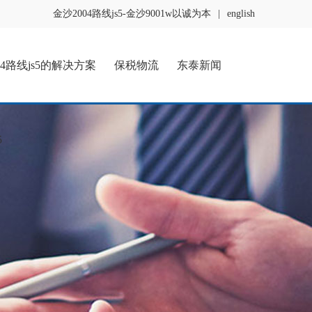
金沙2004路线js5-金沙9001w以诚为本
|
english
04路线js5的解决方案
保税物流
东泰新闻
5