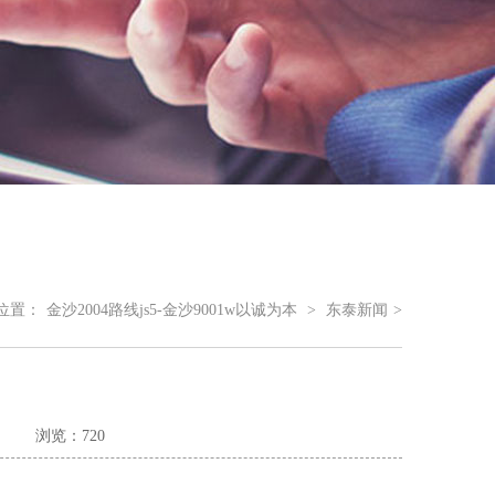
位置：
金沙2004路线js5-金沙9001w以诚为本
>
东泰新闻
>
浏览：720