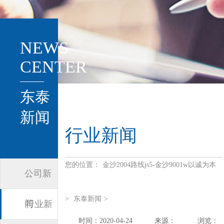
NEWS
CENTER
东泰
新闻
行业新闻
您的位置：
金沙2004路线js5-金沙9001w以诚为本
公司新
>
东泰新闻
>
闻
行业新
时间：2020-04-24
来源：
浏览：