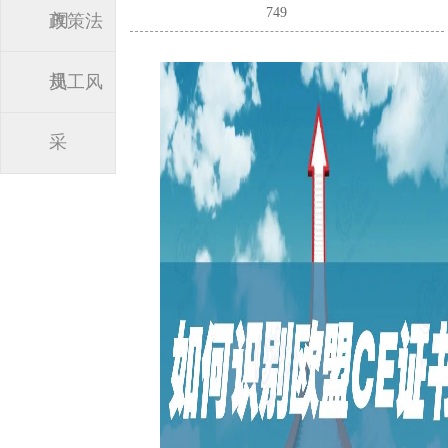
749
闻
政策法
规
员工风
采