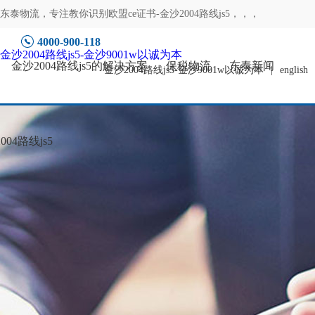
东泰物流，专注
教你识别欧盟ce证书-金沙2004路线js5
，，，
4000-900-118
金沙2004路线js5-金沙9001w以诚为本
金沙2004路线js5的解决方案
保税物流
东泰新闻
金沙2004路线js5-金沙9001w以诚为本
|
english
04路线js5