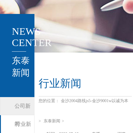
NEWS
CENTER
东泰
新闻
行业新闻
您的位置：
金沙2004路线js5-金沙9001w以诚为本
公司新
>
东泰新闻
>
闻
行业新