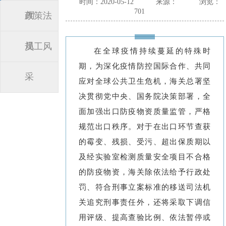
时间：2020-05-12
来源：
浏览：
701
闻
政策法
规
员工风
在全球疫情持续蔓延的特殊时
期，为深化疫情防控国际合作、共同
采
应对全球公共卫生危机，海关总署坚
决贯彻党中央、国务院决策部署，全
面加强出口防疫物资质量监管，严格
规范出口秩序。对于在出口环节查获
的霉变、残损、受污、超出保质期以
及经实验室检测质量安全项目不合格
的防疫物资，海关除依法给予行政处
罚、符合刑事立案标准的移送司法机
关追究刑事责任外，还将采取下调信
用评级、提高查验比例、依法暂停或