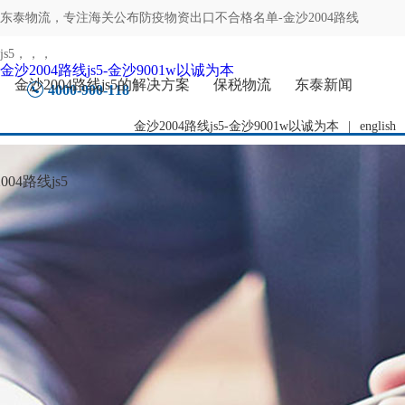
东泰物流，专注
海关公布防疫物资出口不合格名单-金沙2004路线
js5
，，，
金沙2004路线js5-金沙9001w以诚为本
金沙2004路线js5的解决方案
保税物流
东泰新闻
4000-900-118
金沙2004路线js5-金沙9001w以诚为本
|
english
04路线js5