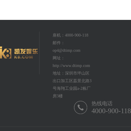
座机：4000-900-118
邮件：
op4@dtimp.com
网址：
http://www.dtimp.com
地址：深圳市坪山区
出口加工区荔景北路3
号海翔工业园a-2栋厂
房3楼
热线电话
4000-900-118