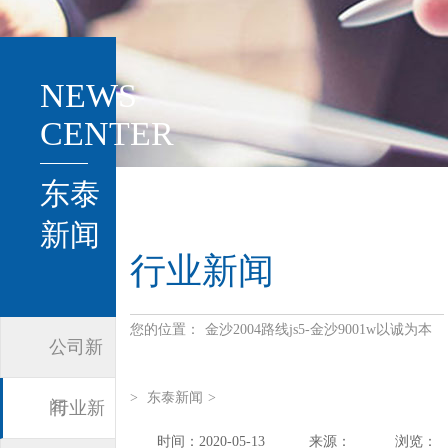
NEWS
CENTER
东泰
新闻
行业新闻
您的位置：
金沙2004路线js5-金沙9001w以诚为本
公司新
>
东泰新闻
>
闻
行业新
时间：2020-05-13
来源：
浏览：