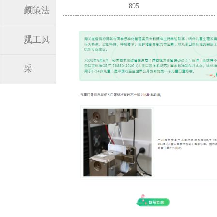
895
闻
政策法
规
员工风
采