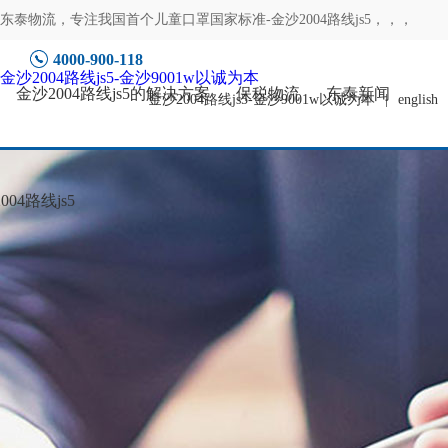
东泰物流，专注
我国首个儿童口罩国家标准-金沙2004路线js5
，，，
4000-900-118
金沙2004路线js5-金沙9001w以诚为本
金沙2004路线js5的解决方案
保税物流
东泰新闻
金沙2004路线js5-金沙9001w以诚为本
|
english
04路线js5