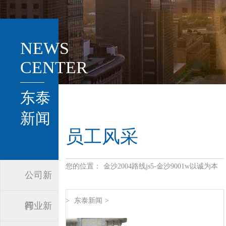
NEWS
CENTER
东泰
新闻
员工风采
您的位置：
金沙2004路线js5-金沙9001w以诚为本
公司新
>
东泰新闻
>
闻
行业新