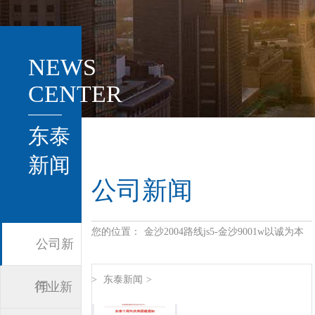
NEWS
CENTER
东泰
新闻
公司新闻
您的位置：
金沙2004路线js5-金沙9001w以诚为本
公司新
>
东泰新闻
>
闻
行业新