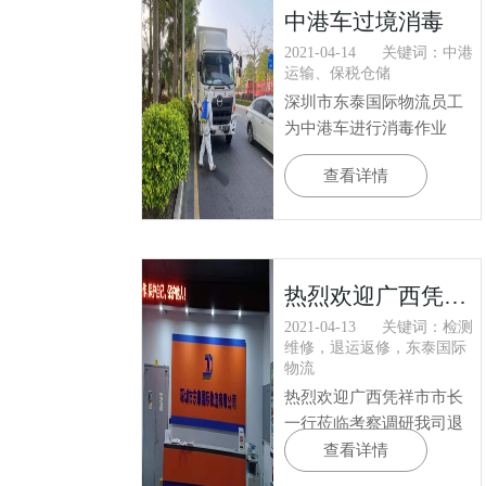
中港车过境消毒
2021-04-14
关键词：中港
运输、保税仓储
深圳市东泰国际物流员工
为中港车进行消毒作业
查看详情
热烈欢迎广西凭祥市市长一行莅临考察调研我司退运返修项目
2021-04-13
关键词：检测
维修，退运返修，东泰国际
物流
热烈欢迎广西凭祥市市长
一行莅临考察调研我司退
运返修项目
查看详情