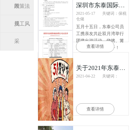
深圳市东泰国际物流有限公司十周年团建活动！
闻
政策法
2021-05-17
关键词：保税
仓储
规
员工风
五月十五日，东泰公司员
工携亲友共赴双月湾举行
采
团建出游活动，烧烤、篝
查看详情
火、游戏，不亦乐乎！
关于2021年东泰国际五一劳动节假期安排
2021-04-22
关键词：
查看详情