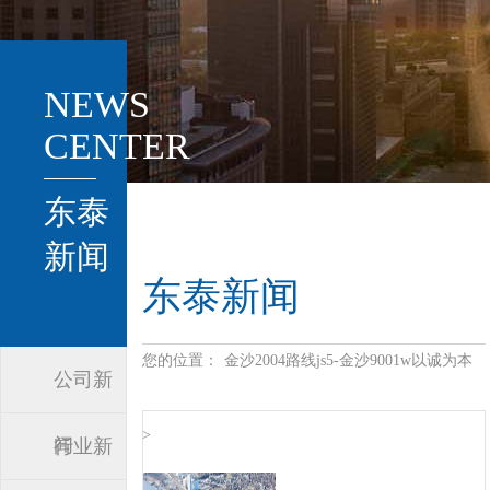
NEWS
CENTER
东泰
新闻
东泰新闻
您的位置：
金沙2004路线js5-金沙9001w以诚为本
公司新
>
闻
行业新