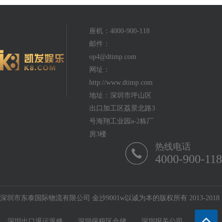
座机：4000-900-118
邮件：
op4@dtimp.com
网址：
http://www.dtimp.com
地址：深圳市坪山区
出口加工区荔景北路3
号海翔工业园a-2栋厂
房3楼
热线电话
4000-900-118
深圳市东泰国际物流有限公司 金沙9001w以诚为本的版权所有 2013-2018
深圳出口退运返修
深圳保税区仓储
深圳报关公司
保税区