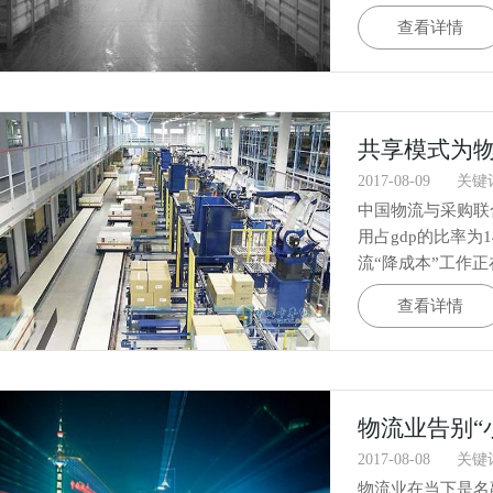
查看详情
共享模式为物
2017-08-09
关键
中国物流与采购联
用占gdp的比率为
流“降成本”工作
查看详情
物流业告别“
2017-08-08
关键
物流业在当下是名