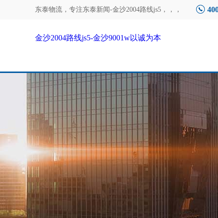
40
东泰物流，专注
东泰新闻-金沙2004路线js5
，，，
金沙2004路线js5-金沙9001w以诚为本